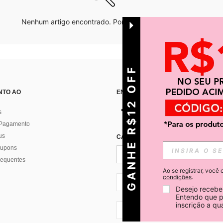
Nenhum artigo encontrado. Por favor tente outras opções.
GANHE R$12 OFF
NTO AO
ENCONTRE-NOS EM
s
 Pagamento
us
CADASTRE-SE PARA RECEBER NOTÍ
 cupons
requentes
Ao se registrar, voc
condições
.
BR + 55
Desejo receber
Entendo que p
inscrição a q
BR + 55