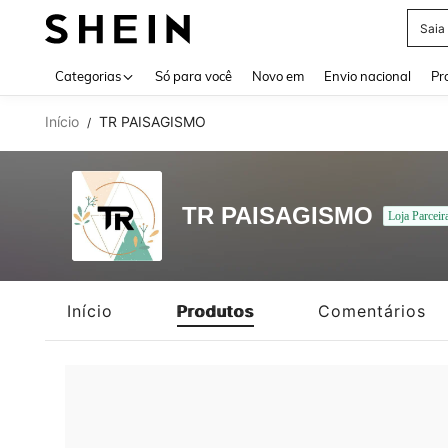
Saia
Use up 
Categorias
Só para você
Novo em
Envio nacional
Pr
Início
TR PAISAGISMO
/
TR PAISAGISMO
Loja Parceir
Início
Produtos
Comentários