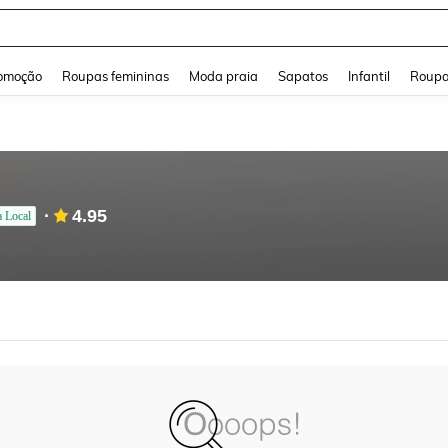
and down arrow keys to navigate search Buscas recentes and Pesquisar e Encontr
omoção
Roupas femininas
Moda praia
Sapatos
Infantil
Roupa
4.95
a Local