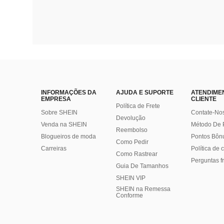
INFORMAÇÕES DA
AJUDA E SUPORTE
ATENDIME
EMPRESA
CLIENTE
Política de Frete
Sobre SHEIN
Contate-No
Devolução
Venda na SHEIN
Método De
Reembolso
Blogueiros de moda
Pontos Bôn
Como Pedir
Carreiras
Política de
Como Rastrear
Perguntas f
Guia De Tamanhos
SHEIN VIP
SHEIN na Remessa
Conforme