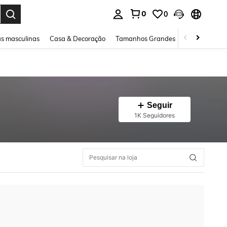
0
0
ar. Press Enter to select.
s masculinas
Casa & Decoração
Tamanhos Grandes
Joias e acessó
Seguir
1K Seguidores