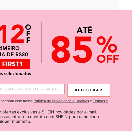
APP
CIAS SOBRE SHEIN.
REGISTRAR
Inscreva-se
ê concorda com nossa
Política de Privacidade e Cookies
e
Termos e
Subscribe
 ofertas exclusivas e SHEIN novidades por e-mail. 
osso entrar em contato com SHEIN para cancelar a 
ualquer momento.
Inscreva-se