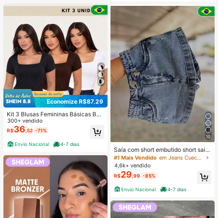
Economize R$87,29
Kit 3 Blusas Femininas Básicas Bab
y Look Blusinha Decote Quadrado
300+ vendido
Manga Curta Cropped Suplex Com
36
R$
,52
-71%
Forro Modeladora Casual Versátil Bl
10
ogueira
Envio Nacional
4-7 dias
Saía com short embutido short saia
jeans
#1 Mais Vendido
em Jeans Cuecas Femininas
4,6k+ vendido
29
R$
,99
-85%
Envio Nacional
4-7 dias