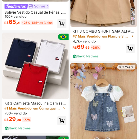
Solivie
Solivie Vestido Casual de Férias Lo
ngo de Um Ombro de Cor Sólida par
100+ vendido
a Mulheres
65
R$
,21
-25%
Últimos 3 dias
5
KIT 3 COMBO SHORT SAIA ALFAIA
TARIA COM FENDA FESTA TODA O
#7 Mais Vendido
em Planície Shorts Femininos
CASIÃO MODA BLOGUEIRA
4,7k+ vendido
69
R$
,99
-30%
Envio Nacional
0-3 Years
Kit 3 Camiseta Masculina Camisa
Malha Premium 100% Algodão Fio
#1 Mais Vendido
em Ótima qualidade Camisetas masculinas
30.1 Básica Modelo Tommi Confort
700+ vendido
ável Varias Cores
29
R$
,90
-77%
Envio Nacional