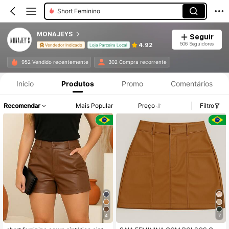
Short Feminino
MONAJEYS
Seguir
506 Seguidores
4.92
Vendedor Indicado
Loja Parceira Local
952 Vendido recentemente
302 Compra recorrente
Início
Produtos
Promo
Comentários
Recomendar
Mais Popular
Preço
Filtro
4
7