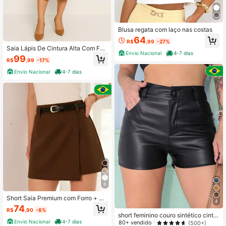
Blusa regata com laço nas costas
64
R$
,99
-27%
Saia Lápis De Cintura Alta Com Fen
Envio Nacional
4-7 dias
da Couro Sintético
99
R$
,99
-17%
Envio Nacional
4-7 dias
6
Short Saia Premium com Forro + Ci
4
nto -Modelagem Alfaiataria
74
R$
,90
-6%
short feminino couro sintético cintur
Envio Nacional
4-7 dias
a alta
80+ vendido
(500+)