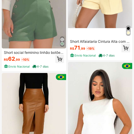
Short Alfaiataria Cintura Alta com D
etalhe Dourado-Monajeys
71
R$
,99
-19%
Short social feminino linhão botões
Envio Nacional
4-7 dias
laterais
62
R$
,99
-10%
Envio Nacional
4-7 dias