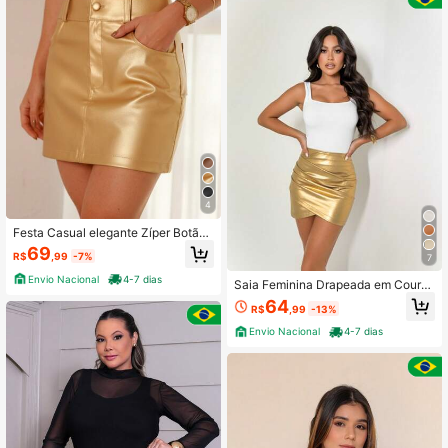
4
Festa Casual elegante Zíper Botão
Bolsos falsos Noite
69
R$
,99
-7%
7
Envio Nacional
4-7 dias
Saia Feminina Drapeada em Couro
Sintético – Metalizada, Elegante e
64
R$
,99
-13%
Sexy
Envio Nacional
4-7 dias