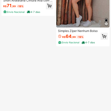
Short Alfaiataria Cintura Alta com D
etalhe Dourado-Monajeys
71
R$
,99
-19%
Envio Nacional
4-7 dias
Simples Zíper Nenhum Bolso
64
R$
,99
-19%
Envio Nacional
4-7 dias