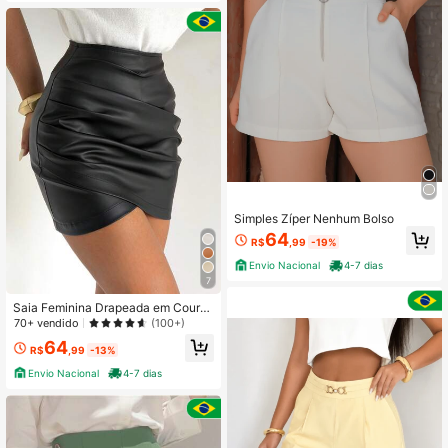
Simples Zíper Nenhum Bolso
64
R$
,99
-19%
Envio Nacional
4-7 dias
7
Saia Feminina Drapeada em Couro
Sintético – Metalizada, Elegante e
70+ vendido
(100+)
Sexy
64
R$
,99
-13%
Envio Nacional
4-7 dias