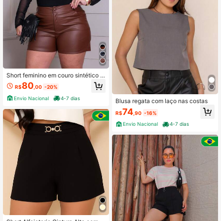
Short feminino em couro sintético ci
ntura alta Plus Size
80
R$
,00
-20%
Envio Nacional
4-7 dias
Blusa regata com laço nas costas
74
R$
,90
-16%
Envio Nacional
4-7 dias