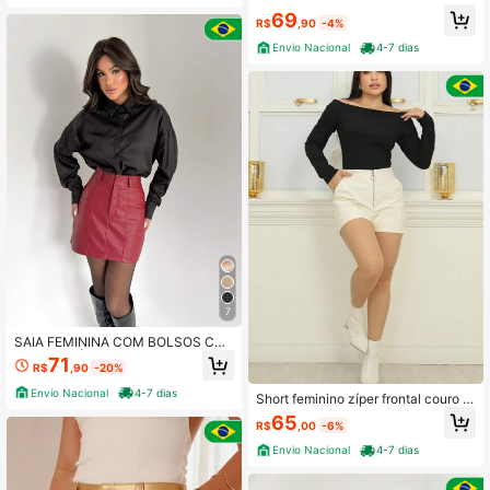
69
R$
,90
-4%
Envio Nacional
4-7 dias
7
SAIA FEMININA COM BOLSOS CO
URO SINTÉTICO
71
R$
,90
-20%
Envio Nacional
4-7 dias
Short feminino zíper frontal couro si
ntético cintura alta
65
R$
,00
-6%
Envio Nacional
4-7 dias