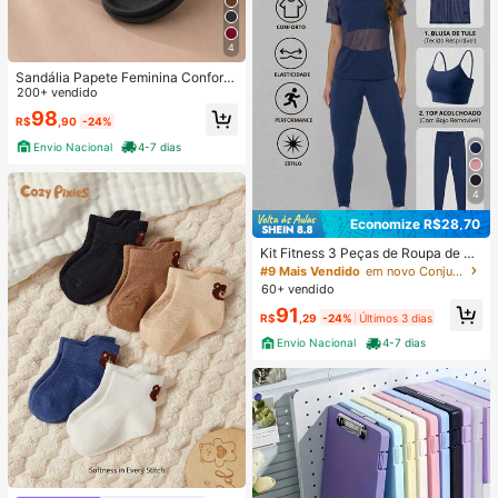
4
Sandália Papete Feminina Confortá
vel Elegante Leve para o Dia a Dia
200+ vendido
Tendencia
98
R$
,90
-24%
Envio Nacional
4-7 dias
4
Economize R$28,70
Kit Fitness 3 Peças de Roupa de Ac
ademia Feminino – Blusa de Tule +
#9 Mais Vendido
em novo Conjuntos esportivos femininos
Top com Bojo + Calça Legging - Co
60+ vendido
njunto Academia Feminino 3 Peças
91
– Camiseta de Tule + Top com Bojo
R$
,29
-24%
Últimos 3 dias
+ Legging Feminina
Envio Nacional
4-7 dias