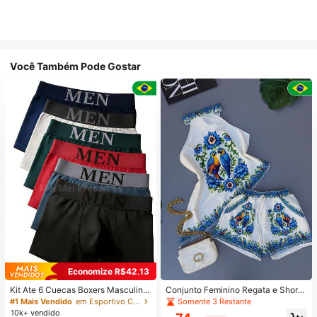
Você Também Pode Gostar
Economize R$42,13
Kit Ate 6 Cuecas Boxers Masculina
Conjunto Feminino Regata e Short
Confortável Macia Cueca Adulto d
Estampa Arara Tropical Floral Verão
Somente 3 Restante
#1 Mais Vendido
em Esportivo Calções de banho masculinos
e Microfibra Cores Lisa Variadas
10k+ vendido