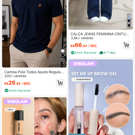
CALÇA JEANS FEMININA CINTUR
A ALTA PANTALONA WIDE LEG LIS
3,8k+ vendido
A DENIM PREMIUM-11.11 Promoçã
66
R$
,99
-76%
o Cor Preto
Envio Nacional
4-7 dias
7
Camisa Polo Todos Ajuste Regular
200+ vendido
Bordado Masculina
29
R$
,99
-40%
Envio Nacional