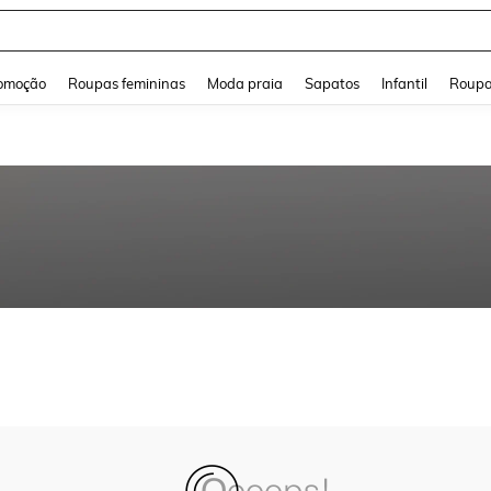
and down arrow keys to navigate search Buscas recentes and Pesquisar e Encontr
omoção
Roupas femininas
Moda praia
Sapatos
Infantil
Roupa