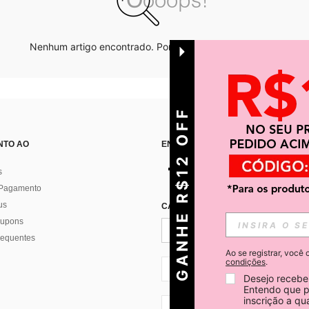
Nenhum artigo encontrado. Por favor tente outras opções.
GANHE R$12 OFF
NTO AO
ENCONTRE-NOS EM
s
 Pagamento
us
CADASTRE-SE PARA RECEBER NOTÍ
 cupons
requentes
Ao se registrar, voc
condições
.
BR + 55
Desejo receber
Entendo que p
inscrição a q
BR + 55