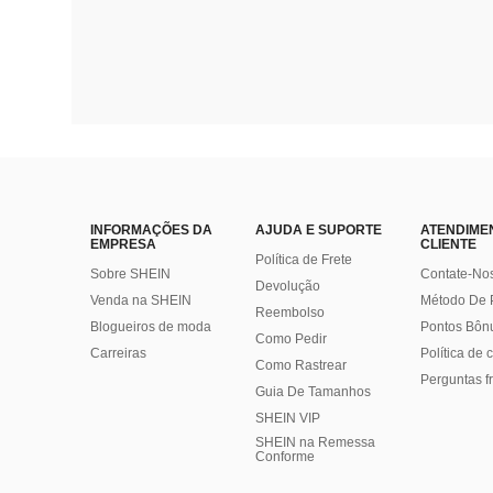
INFORMAÇÕES DA
AJUDA E SUPORTE
ATENDIME
EMPRESA
CLIENTE
Política de Frete
Sobre SHEIN
Contate-No
Devolução
Venda na SHEIN
Método De
Reembolso
Blogueiros de moda
Pontos Bôn
Como Pedir
Carreiras
Política de
Como Rastrear
Perguntas f
Guia De Tamanhos
SHEIN VIP
SHEIN na Remessa
Conforme