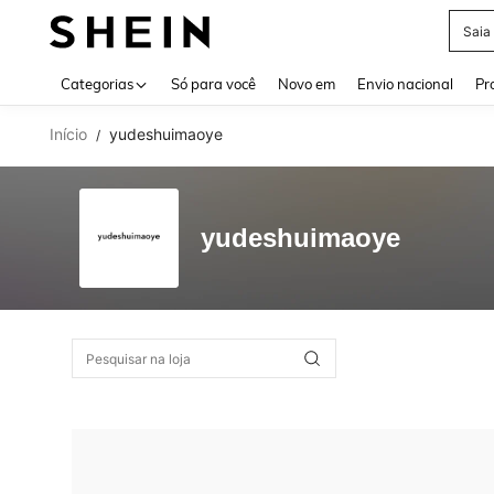
Saia
Use up 
Categorias
Só para você
Novo em
Envio nacional
Pr
Início
yudeshuimaoye
/
yudeshuimaoye