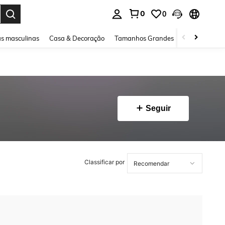
0
0
ar. Press Enter to select.
s masculinas
Casa & Decoração
Tamanhos Grandes
Joias e acessó
Seguir
Classificar por