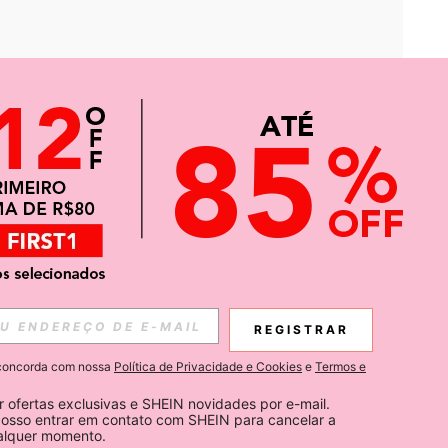
APP
CIAS SOBRE SHEIN.
REGISTRAR
Inscreva-se
ê concorda com nossa
Política de Privacidade e Cookies
e
Termos e
Subscribe
 ofertas exclusivas e SHEIN novidades por e-mail. 
osso entrar em contato com SHEIN para cancelar a 
ualquer momento.
Inscreva-se