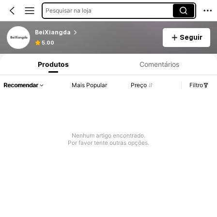
Pesquisar na loja
BeiXiangda
Seguir
5.00
Produtos
Comentários
Recomendar
Mais Popular
Preço
Filtro
Nenhum artigo encontrado.
Por favor tente outras opções.