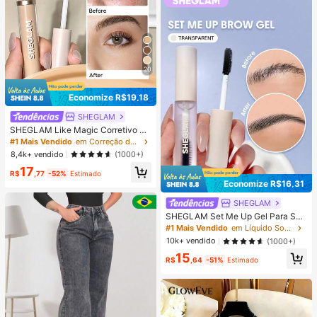
20
Economize R$19,18
SHEGLAM
SHEGLAM Like Magic Corretivo Alt
a Cobertura 12H-Shell Marca De B
#1 Mais Vendido
em Correção de cor Corretivo
eleza CosméTicos Maquiagem Par
8,4k+ vendido
(1000+)
a Mulheres E Meninas
17
R$
,77
-52%
Estimado
Economize R$16,31
SHEGLAM
SHEGLAM Set Me Up Gel Para Sob
rancelhas Marca De Beleza Cosmé
#1 Mais Vendido
em Líquido Sobrancelhas
Ticos Maquiagem Para Mulheres E
10k+ vendido
(1000+)
Meninas
15
R$
,64
-51%
Estimado