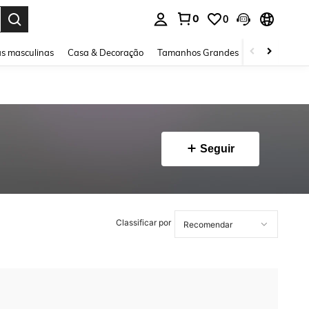
0
0
ar. Press Enter to select.
s masculinas
Casa & Decoração
Tamanhos Grandes
Joias e acessó
Seguir
Classificar por