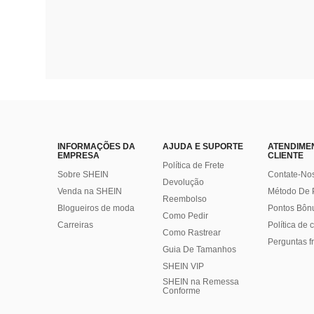
INFORMAÇÕES DA
AJUDA E SUPORTE
ATENDIME
EMPRESA
CLIENTE
Política de Frete
Sobre SHEIN
Contate-No
Devolução
Venda na SHEIN
Método De
Reembolso
Blogueiros de moda
Pontos Bôn
Como Pedir
Carreiras
Política de
Como Rastrear
Perguntas f
Guia De Tamanhos
SHEIN VIP
SHEIN na Remessa
Conforme