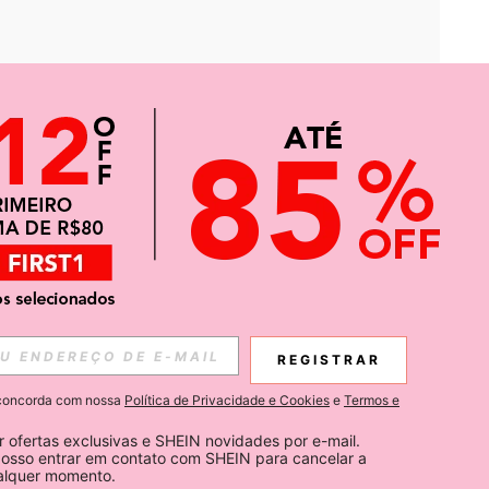
APP
CIAS SOBRE SHEIN.
REGISTRAR
Inscreva-se
ê concorda com nossa
Política de Privacidade e Cookies
e
Termos e
Subscribe
 ofertas exclusivas e SHEIN novidades por e-mail. 
osso entrar em contato com SHEIN para cancelar a 
ualquer momento.
Inscreva-se