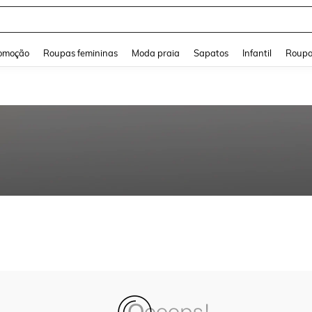
and down arrow keys to navigate search Buscas recentes and Pesquisar e Encontr
omoção
Roupas femininas
Moda praia
Sapatos
Infantil
Roupa