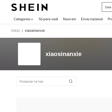
Saia
Use up 
Categorias
Só para você
Novo em
Envio nacional
Pr
Início
xiaosinanxie
/
xiaosinanxie