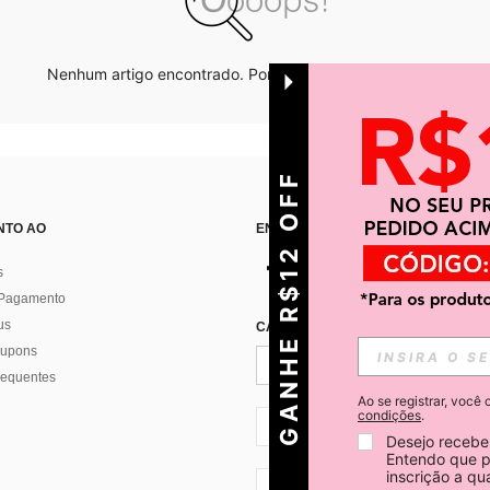
Nenhum artigo encontrado. Por favor tente outras opções.
GANHE R$12 OFF
NTO AO
ENCONTRE-NOS EM
s
 Pagamento
us
CADASTRE-SE PARA RECEBER NOTÍ
 cupons
requentes
Ao se registrar, voc
condições
.
BR + 55
Desejo receber
Entendo que p
inscrição a q
BR + 55