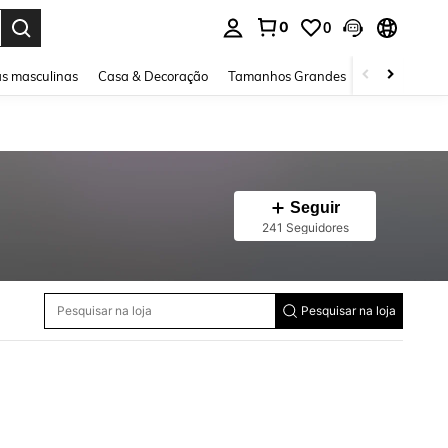
0
0
ar. Press Enter to select.
s masculinas
Casa & Decoração
Tamanhos Grandes
Joias e acessó
Seguir
241 Seguidores
Pesquisar na loja