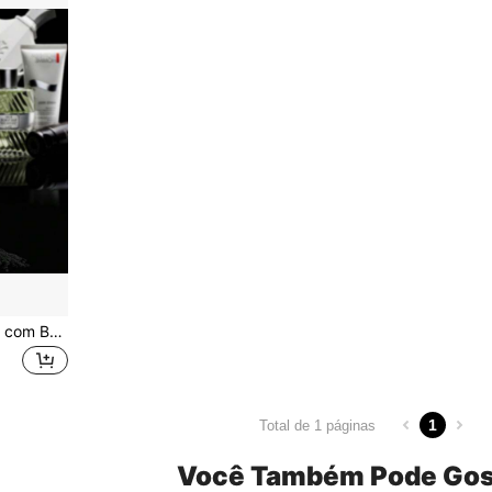
Frasco de Perfume Vintage com Borrifador, 100 Ml, com Borla Longa
1
Total de 1 páginas
Você Também Pode Gos