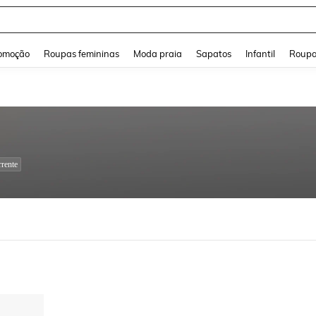
and down arrow keys to navigate search Buscas recentes and Pesquisar e Encontr
omoção
Roupas femininas
Moda praia
Sapatos
Infantil
Roupa
rente