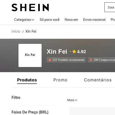
Saia
Use up 
Categorias
Só para você
Novo em
Envio nacional
Pr
Início
Xin Fei
/
Xin Fei
4.92
233 Vendido recentemente
106 Compra recor
Produtos
Promo
Comentários
Filtro
Mais
Faixa De Preço (BRL)