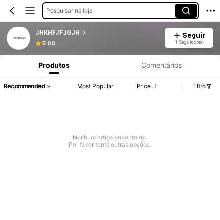
Pesquisar na loja
JHKHFJFJGJH
Seguir
1 Seguidores
5.00
Produtos
Comentários
Recommended
Most Popular
Price
Filtro
Nenhum artigo encontrado.
Por favor tente outras opções.