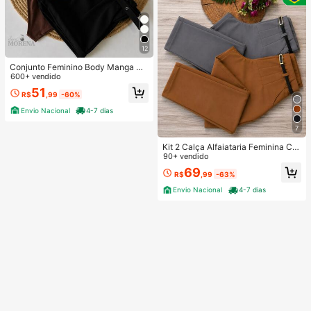
12
Conjunto Feminino Body Manga Cu
rta + Short Alfaiataria com Cinto En
600+ vendido
capado – Look Casual Dia a Dia Ele
51
R$
,99
-60%
gante e Chic
Envio Nacional
4-7 dias
7
Kit 2 Calça Alfaiataria Feminina Co
m Cinto
90+ vendido
69
R$
,99
-63%
Envio Nacional
4-7 dias