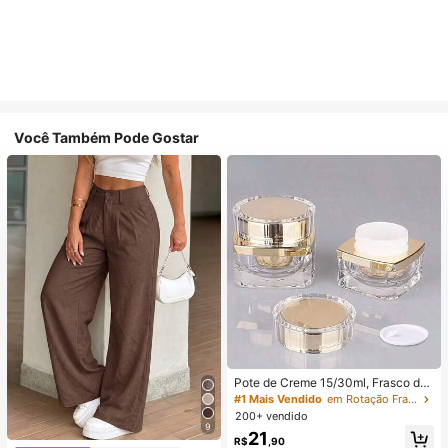
Você Também Pode Gostar
Pote de Creme 15/30ml, Frasco de
Creme Facial, Frasco de Creme par
#1 Mais Vendido
em Rotação Frascos de spray
a os Olhos, Embalagem Cosmética
200+ vendido
de Acrílico de Alta Qualidade, Frasc
9
21
o Dispensador
R$
,90