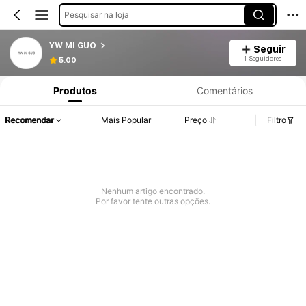
Pesquisar na loja
YW MI GUO
Seguir
1 Seguidores
5.00
Produtos
Comentários
Recomendar
Mais Popular
Preço
Filtro
Nenhum artigo encontrado.
Por favor tente outras opções.