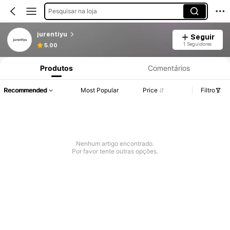
Pesquisar na loja
jurentiyu
Seguir
1 Seguidores
5.00
Produtos
Comentários
Recommended
Most Popular
Price
Filtro
Nenhum artigo encontrado.
Por favor tente outras opções.