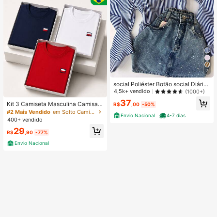
7
social Poliéster Botão social Diário
PRIMAVERA/VERAO/INVERNO
4,5k+ vendido
(1000+)
37
Kit 3 Camiseta Masculina Camisa
R$
,00
-50%
Malha Premium 100% Algodão Fio
#2 Mais Vendido
em Solto Camisetas masculinas
Envio Nacional
4-7 dias
30.1 Básica Modelo Tommi Confort
400+ vendido
ável Varias Cores
29
R$
,90
-77%
Envio Nacional