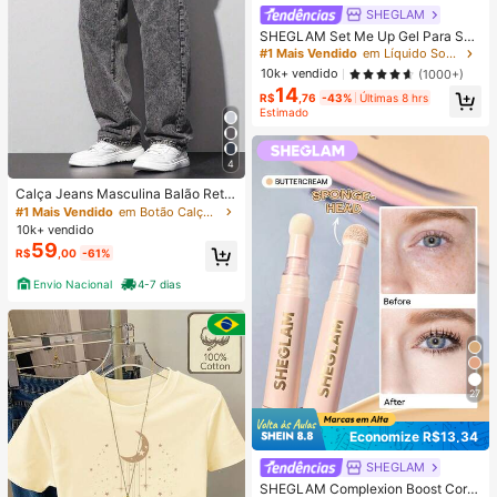
SHEGLAM
SHEGLAM Set Me Up Gel Para Sob
rancelhas Marca De Beleza Cosmé
#1 Mais Vendido
em Líquido Sobrancelhas
Ticos Maquiagem Para Mulheres E
10k+ vendido
(1000+)
Meninas
14
R$
,76
-43%
Últimas 8 hrs
Estimado
4
Calça Jeans Masculina Balão Reto
Baggy Premium Streetwear Oversiz
#1 Mais Vendido
em Botão Calças masculinas
ed Rapper Ganga Estilo Skatista Fol
10k+ vendido
gadas
59
R$
,00
-61%
Envio Nacional
4-7 dias
27
Economize R$13,34
SHEGLAM
SHEGLAM Complexion Boost Corre