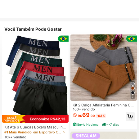
Você Também Pode Gostar
7
Kit 2 Calça Alfaiataria Feminina Co
m Cinto
100+ vendido
69
R$
,99
-63%
Economize R$42,13
Envio Nacional
4-7 dias
Kit Ate 6 Cuecas Boxers Masculina
Confortável Macia Cueca Adulto d
#1 Mais Vendido
em Esportivo Calções de banho masculinos
e Microfibra Cores Lisa Variadas
10k+ vendido