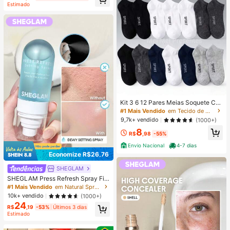
Estimado
Kit 3 6 12 Pares Meias Soquete Ca
no Curto Unissex Multicolorido 40-
#1 Mais Vendido
em Tecido de malha Meias masculinas até o tornozel
46
9,7k+ vendido
(1000+)
8
R$
,98
-55%
Envio Nacional
4-7 dias
Economize R$26,76
SHEGLAM
SHEGLAM Press Refresh Spray Fix
ador Marca De Beleza CosméTicos
#1 Mais Vendido
em Natural Spray de fixação
Maquiagem Para Mulheres E Menin
10k+ vendido
(1000+)
as
24
R$
,19
-53%
Últimos 3 dias
Estimado