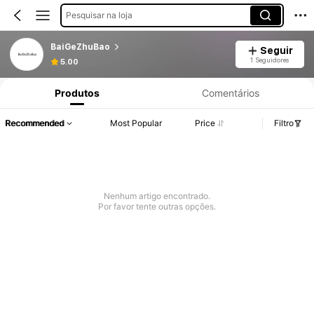
Pesquisar na loja
BaiGeZhuBao
Seguir
1 Seguidores
5.00
Produtos
Comentários
Recommended
Most Popular
Price
Filtro
Nenhum artigo encontrado.
Por favor tente outras opções.