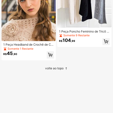
1 Peça Poncho Feminino de Tricô c
om Capuz, Agasalho Versátil e Que
Somente 9 Restante
nte para Outono/Inverno, Lenço Fe
104
R$
,99
minino para Vestido, Essencial para
1 Peça Headband de Crochê de Cor
Viagem, Toalha de Praia
Sólida para Mulheres, Gorro Tricota
Somente 1 Restante
do com Flor 3D, Circunferência da
45
R$
,90
Cabeça Grande, Chapéu Tipo Casc
a de Melão Oco
volte ao topo