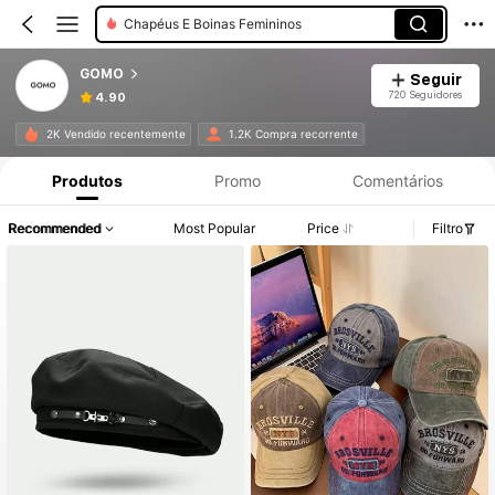
Chapéus E Boinas Femininos
GOMO
Seguir
720 Seguidores
4.90
2K Vendido recentemente
1.2K Compra recorrente
Produtos
Promo
Comentários
Recommended
Most Popular
Price
Filtro