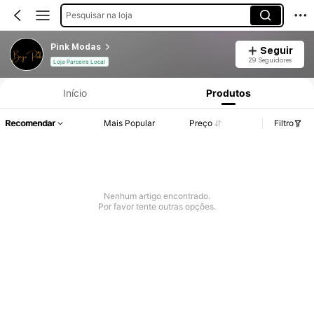
Pesquisar na loja
Pink Modas
Seguir
29 Seguidores
Loja Parceira Local
Início
Produtos
Recomendar
Mais Popular
Preço
Filtro
Nenhum artigo encontrado.
Por favor tente outras opções.