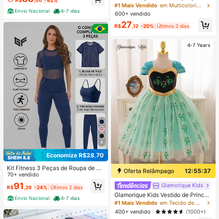
eninas Bebês, Camiseta Solta de G
Quase esgotado!
resente
#1 Mais Vendido
em Multicolorido Conjuntos para bebês meninas
ola Redonda com Estampa Floral 3
Envio Nacional
4-7 dias
600+ vendido
D e Listras Rosas, Shorts Soltos, Est
27
ilo Casual e Confortável, Adequado
R$
,12
-20%
Últimos 2 dias
para Uso Diário, Passeios, Campus,
Volta às Aulas, Estilo Feminino, Rela
xado
4-7 Years
4
Economize R$28,70
Kit Fitness 3 Peças de Roupa de Ac
Oferta Relâmpago
12:55:37
ademia Feminino – Blusa de Tule +
70+ vendido
Top com Bojo + Calça Legging - Co
91
Glamorique Kids
R$
,29
-24%
Últimos 2 dias
njunto Academia Feminino 3 Peças
Glamorique Kids Vestido de Princes
– Camiseta de Tule + Top com Bojo
Envio Nacional
4-7 dias
a para Menina Jovem, Vestido de P
+ Legging Feminina
#1 Mais Vendido
em Tecido de malha Roupas de festa para meninas
rincesa de Tule Verde, Festa de Ani
400+ vendido
(1000+)
versário, Vestido Formal de Casame