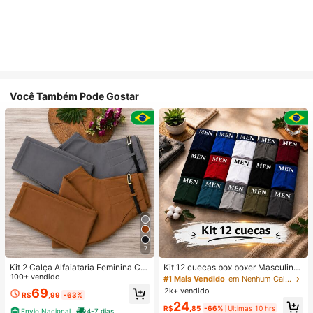
Você Também Pode Gostar
7
Kit 2 Calça Alfaiataria Feminina Co
Kit 12 cuecas box boxer Masculinas
m Cinto
100+ vendido
Premium Microfibra Confort Boxer o
#1 Mais Vendido
em Nenhum Calções de banho masculinos
u 4
2k+ vendido
69
R$
,99
-63%
24
R$
,85
-66%
Últimas 10 hrs
Envio Nacional
4-7 dias