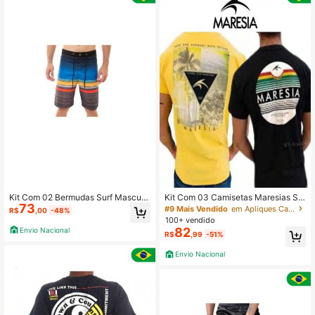
Kit Com 02 Bermudas Surf Masculi
Kit Com 03 Camisetas Maresias Su
73
na Tactél Com Elastano Praia , Verã
rf Masculina Algodão Estampas nas
#9 Mais Vendido
em Apliques Camisetas masculinas
R$
,00
-48%
o, Piscina , Estampas Variadas
Costas Praia , Verão Multicolorido
100+ vendido
82
Envio Nacional
R$
,99
-51%
Envio Nacional