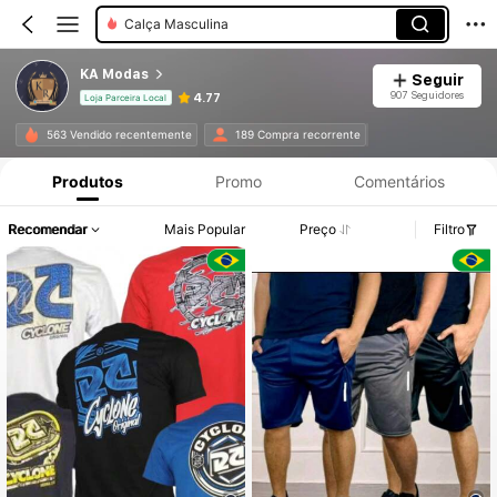
Calça Masculina
KA Modas
Seguir
907 Seguidores
4.77
Loja Parceira Local
563 Vendido recentemente
189 Compra recorrente
Produtos
Promo
Comentários
Recomendar
Mais Popular
Preço
Filtro