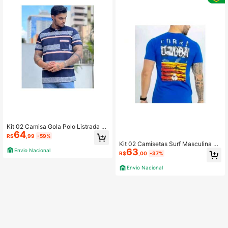
Kit 02 Camisa Gola Polo Listrada M
64
asculina Com Bolso Algodão Casua
R$
,99
-59%
l
Kit 02 Camisetas Surf Masculina C
63
Envio Nacional
obra D Aguá Algodão Estampada Pr
R$
,00
-37%
aia , Surf Verão Multicolorido
Envio Nacional