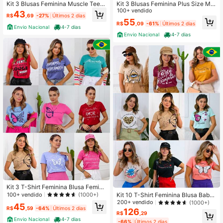
Kit 3 Blusas Feminina Muscle Tee 1
Kit 3 Blusas Feminina Plus Size Ma
00% algodão Malha Premium - F00
nga Curta Gola Redonda Malha Pre
100+ vendido
43
R$
,69
-27%
Últimos 2 dias
mium
55
R$
,09
-61%
Últimos 2 dias
Envio Nacional
4-7 dias
Envio Nacional
4-7 dias
Kit 3 T-Shirt Feminina Blusa Femini
na Baby Look Camiseta Roupa Fem
Kit 10 T-Shirt Feminina Blusa Baby
100+ vendido
(1000+)
inina
Look Camiseta Roupa Feminina
200+ vendido
(1000+)
45
R$
,59
-64%
Últimos 2 dias
126
R$
,29
Envio Nacional
4-7 dias
-66%
Últimos 2 dias