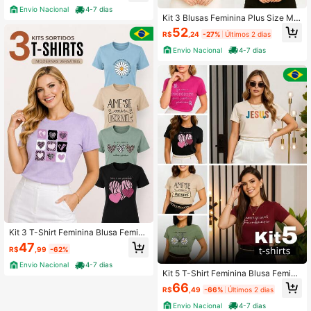
Envio Nacional
4-7 dias
Kit 3 Blusas Feminina Plus Size Mu
scle Tee 100% Algodão Premium -
52
R$
,24
-27%
Últimos 2 dias
J00
Envio Nacional
4-7 dias
Kit 3 T-Shirt Feminina Blusa Femini
na Baby Look Camiseta Roupa Fem
47
R$
,99
-62%
inina 100% Algodão
Envio Nacional
4-7 dias
Kit 5 T-Shirt Feminina Blusa Femini
na Baby Look Feminina Camiseta F
66
R$
,49
-66%
Últimos 2 dias
eminina 100% Algodão
Envio Nacional
4-7 dias