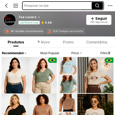
Pesquisar na loja
Tee Lovers
Seguir
29K Seguidores
4.88
Loja Parceira Local
6K Vendido recentemente
6.1K Compra recorrente
Produtos
Novo
Promo
Comentários
Recommended
Most Popular
Price
Filtro