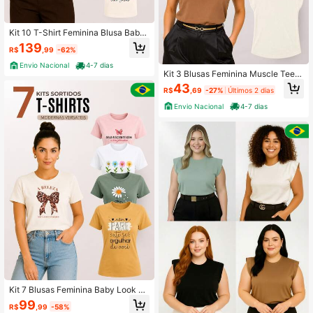
Kit 10 T-Shirt Feminina Blusa Baby
Look Camiseta Roupa Feminina Ma
139
R$
,99
-62%
lha 100% Algodão Premium
Envio Nacional
4-7 dias
Kit 3 Blusas Feminina Muscle Tee 1
00% algodão Malha Premium - F00
43
R$
,69
-27%
Últimos 2 dias
Envio Nacional
4-7 dias
Kit 7 Blusas Feminina Baby Look Fe
minina Camiseta Feminina 100% Al
99
R$
,99
-58%
godão