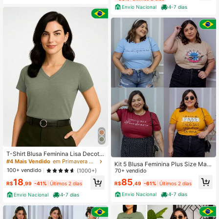
Envio Nacional
4-7 dias
T-Shirt Blusa Feminina Lisa Decote
V Manga curta Básica Malha Premi
#4 Mais Vendido
em Primavera Camisetas femininas
Kit 5 Blusa Feminina Plus Size Man
um-G00
100+ vendido
(1000+)
ga Curta Gola Redonda
70+ vendido
85
18
R$
,49
-61%
Últimos 2 dias
R$
,99
-41%
Últimos 2 dias
Envio Nacional
4-7 dias
Envio Nacional
4-7 dias