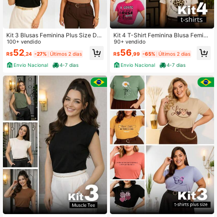
Kit 3 Blusas Feminina Plus Size De
Kit 4 T-Shirt Feminina Blusa Femini
cote V Malha 100% Algodão - H00
100+ vendido
na Baby Look Camiseta Roupa Fem
90+ vendido
inina Malha Premium
52
56
R$
,24
-27%
Últimos 2 dias
R$
,99
-65%
Últimos 2 dias
Envio Nacional
4-7 dias
Envio Nacional
4-7 dias