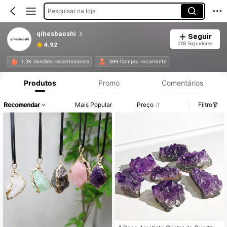
Pesquisar na loja
qihesbaoshi
Seguir
268 Seguidores
4.92
1.3K Vendido recentemente
399 Compra recorrente
Produtos
Promo
Comentários
Recomendar
Mais Popular
Preço
Filtro