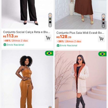
4
4
Conjunto Social Calça Reta e Blusa
Conjunto Plus Saia Midi Evasê Bols
113
Basica Look Trabalho Elegante Plus
128
o e Fenda Frontal e Blusa Decote C
R$
,99
R$
,23
Size
anoa Botões Manga Curta
-46%
Últimos 2 dias
-36%
Últimos 2 dias
Envio Nacional
Envio Nacional