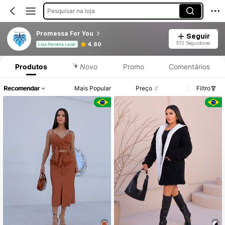
Pesquisar na loja
Promessa For You
Seguir
572 Seguidores
4.80
Loja Parceira Local
Produtos
Novo
Promo
Comentários
Recomendar
Mais Popular
Preço
Filtro