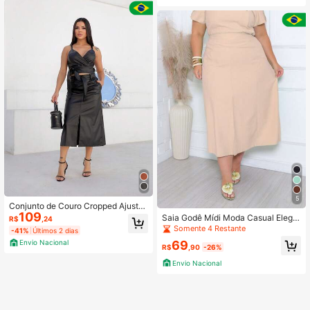
5
Conjunto de Couro Cropped Ajuste
109
Laço com Saia Mídi Barra Fenda Pa
Saia Godê Mídi Moda Casual Elega
R$
,24
ssante com Cinto
nte Plus Size Bolso Frontal Cintura
Somente 4 Restante
-41%
Últimos 2 dias
Alta Barra Fenda
69
Envio Nacional
R$
,90
-26%
Envio Nacional