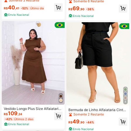
Somente 3 Restante
asual Elegante com Bolso e Botões
Somente 6 Restante
Frotais
40
69
R$
,41
-52%
Último dia
R$
,90
-36%
Envio Nacional
Envio Nacional
4
Vestido Longo Plus Size Alfaiataria
Bermuda de Linho Alfaiataria Cintur
109
Manga Babado Elegante Moda Cas
a Alta Bolso Lateral Moda Casual El
Somente 2 Restante
R$
,24
ual Evangélica
egante
-42%
Últimos 2 dias
49
R$
,90
-44%
Envio Nacional
Envio Nacional