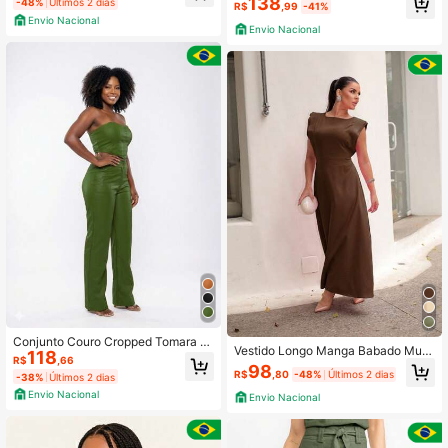
138
-48%
Últimos 2 dias
R$
,99
-41%
Com Botões E Laço e Blusa Básica
Envio Nacional
Elegante
Envio Nacional
Conjunto Couro Cropped Tomara q
Vestido Longo Manga Babado Mus
118
ue Caia e Calça Wide Leg Reta Cint
R$
,66
cle Tee Cintura Marcada Elegante
98
ura Alta com Bolso
R$
,80
-48%
Últimos 2 dias
-38%
Últimos 2 dias
Moda Casual Evangélica
Envio Nacional
Envio Nacional