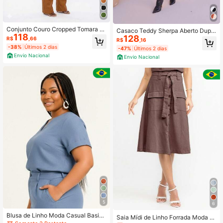
Conjunto Couro Cropped Tomara q
Casaco Teddy Sherpa Aberto Dupla
118
ue Caia e Calça Wide Leg Reta Cint
128
Face Duas Cores Com Bolso E Toca
R$
,66
R$
,16
ura Alta com Bolso
Capuz Inverno
-38%
Últimos 2 dias
-47%
Últimos 2 dias
Envio Nacional
Envio Nacional
5
6
Blusa de Linho Moda Casual Basica
Saia Mídi de Linho Forrada Moda C
Manga Curta Dobrada