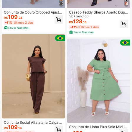
Conjunto de Couro Cropped Ajuste
Casaco Teddy Sherpa Aberto Dupla
109
Laço com Saia Mídi Barra Fenda Pa
Face Duas Cores Com Bolso E Toca
50+ vendido
R$
,24
ssante com Cinto
Capuz Inverno
128
R$
,16
-41%
Últimos 2 dias
-47%
Últimos 2 dias
Envio Nacional
Envio Nacional
Conjunto Social Alfaiataria Calça R
109
eta Pantalona e Blusa Regata Mang
Conjunto de Linho Plus Saia Midi S
R$
,16
a Muscle Tee
ocial Moda Evangélica Bolso Cargo