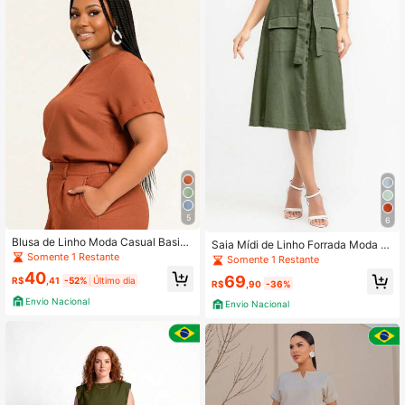
5
6
Blusa de Linho Moda Casual Basica
Saia Mídi de Linho Forrada Moda C
Manga Curta Dobrada
Somente 1 Restante
asual Elegante com Bolso e Botões
Somente 1 Restante
Frotais
40
69
R$
,41
-52%
Último dia
R$
,90
-36%
Envio Nacional
Envio Nacional