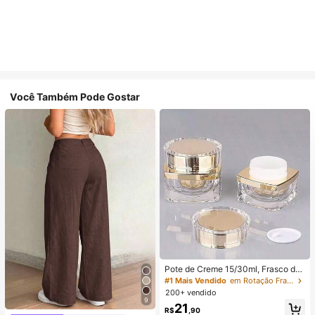
Você Também Pode Gostar
Pote de Creme 15/30ml, Frasco de
Creme Facial, Frasco de Creme par
#1 Mais Vendido
em Rotação Frascos de spray
a os Olhos, Embalagem Cosmética
200+ vendido
de Acrílico de Alta Qualidade, Frasc
9
21
o Dispensador
R$
,90