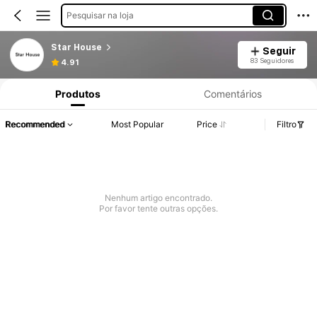
Pesquisar na loja
Star House
Seguir
83 Seguidores
4.91
Produtos
Comentários
Recommended
Most Popular
Price
Filtro
Nenhum artigo encontrado.
Por favor tente outras opções.