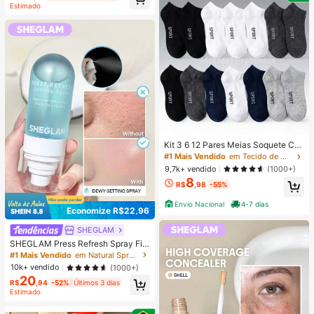
Estimado
Kit 3 6 12 Pares Meias Soquete Ca
no Curto Unissex Multicolorido 40-
#1 Mais Vendido
em Tecido de malha Meias masculinas até o tornozel
46
9,7k+ vendido
(1000+)
8
R$
,98
-55%
Envio Nacional
4-7 dias
Economize R$22,96
SHEGLAM
SHEGLAM Press Refresh Spray Fix
ador Marca De Beleza CosméTicos
#1 Mais Vendido
em Natural Spray de fixação
Maquiagem Para Mulheres E Menin
10k+ vendido
(1000+)
as
20
R$
,94
-52%
Últimos 3 dias
Estimado