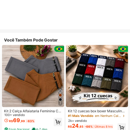
Você Também Pode Gostar
7
Kit 2 Calça Alfaiataria Feminina Co
Kit 12 cuecas box boxer Masculinas
m Cinto
100+ vendido
Premium Microfibra Confort Boxer o
#1 Mais Vendido
em Nenhum Calções de banho masculinos
u 4
69
2k+ vendido
R$
,99
-63%
24
R$
,85
-66%
Últimas 8 hrs
Envio Nacional
4-7 dias