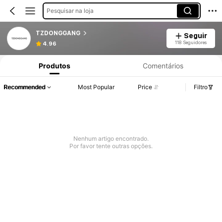
Pesquisar na loja
TZDONGGANG
Seguir
118 Seguidores
4.96
Produtos
Comentários
Recommended
Most Popular
Price
Filtro
Nenhum artigo encontrado.
Por favor tente outras opções.