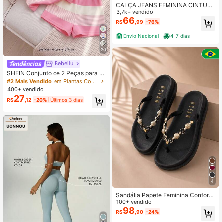
CALÇA JEANS FEMININA CINTUR
A ALTA PANTALONA WIDE LEG LIS
3,7k+ vendido
A DENIM PREMIUM-11.11 Promoçã
66
R$
,99
-76%
o Cor Preto
Envio Nacional
4-7 dias
20
Bebeilu
SHEIN Conjunto de 2 Peças para M
eninas Bebês, Camiseta Solta de G
#2 Mais Vendido
em Plantas Coordenadas de camiseta para bebê menin
ola Redonda com Estampa Floral 3
400+ vendido
D e Listras Rosas, Shorts Soltos, Est
27
R$
,12
-20%
Últimos 3 dias
ilo Casual e Confortável, Adequado
para Uso Diário, Passeios, Campus,
Volta às Aulas, Estilo Feminino, Rela
xado
4
Sandália Papete Feminina Confortá
vel Elegante Leve para o Dia a Dia
100+ vendido
Tendencia
98
R$
,90
-24%