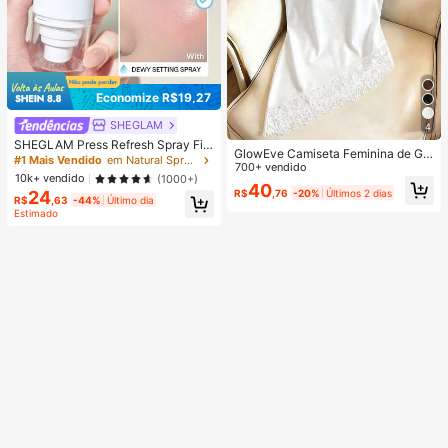
Economize R$19,27
SHEGLAM
4
SHEGLAM Press Refresh Spray Fix
GlowEve Camiseta Feminina de Gol
ador Marca De Beleza CosméTicos
#1 Mais Vendido
em Natural Spray de fixação
a Redonda com Patchwork de Ren
700+ vendido
Maquiagem Para Mulheres E Menin
10k+ vendido
(1000+)
da, Casual e Versátil para Uso Diári
as
40
R$
,76
-20%
Últimos 2 dias
24
o
R$
,63
-44%
Último dia
Estimado