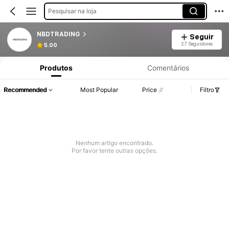
Pesquisar na loja
NBDTRADING
Seguir
27 Seguidores
5.00
Produtos
Comentários
Recommended
Most Popular
Price
Filtro
Nenhum artigo encontrado.
Por favor tente outras opções.