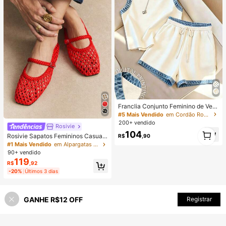
Franclia Conjunto Feminino de Verã
o Casual com Regata e Shorts com
#5 Mais Vendido
em Cordão Roupas Femininas De Duas Peças
Detalhe Colorblock, 2 Peças
200+ vendido
Rosivie
1
104
Rosivie Sapatos Femininos Casuais
R$
,90
1
de Bico Quadrado Trançado Confor
#1 Mais Vendido
em Alpargatas Apartamentos Femininos
táveis Tipo Mary Jane
90+ vendido
119
R$
,92
-20%
Últimos 3 dias
GANHE R$12 OFF
Registrar