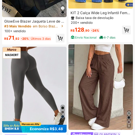
KIT 2 Calça Wide Leg Infantil Femin
ina
Baixa taxa de devolução
GlowEve Blazer Jaqueta Leve de T
200+ vendido
ule Transparente Feminina, Adequa
#3 Mais Vendido
em Bolso Blazers Femininos Leves
128
da para Primavera/Verão, Uso Diári
R$
,90
-24%
100+ vendido
o e Escritório
71
Envio Nacional
4-7 dias
R$
,92
-20%
Últimos 3 dias
9
Economize R$3,48
GLAMSKIN