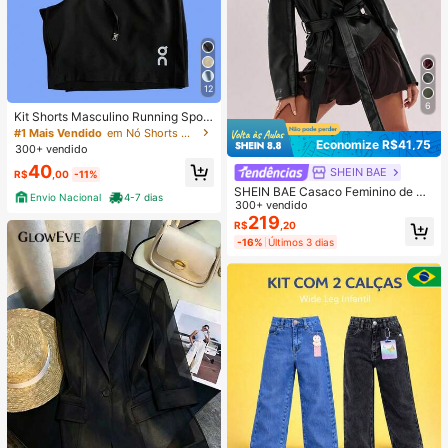
12
6
Kit Shorts Masculino Running Sport
Fit Academia Treino
#1 Mais Vendido
em Nó Shorts masculinos
Economize R$41,75
300+ vendido
40
SHEIN BAE
R$
,00
-11%
SHEIN BAE Casaco Feminino de M
Envio Nacional
4-7 dias
oda Casual Cor Sólida com Dupla F
300+ vendido
ileira de Botões
219
R$
,20
-16%
Últimos 3 dias