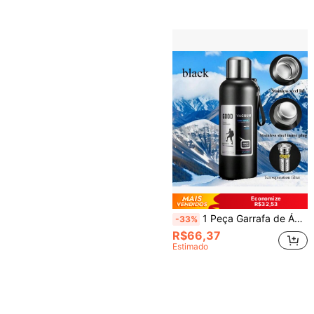
Economize
R$32,53
1 Peça Garrafa de Água Térmica de Aço Inoxidável de 590ml/975ml/1950ml - Alta Capacidade, À Prova de Vazamentos, Portátil, Pode Ser Usada Como Xícara de Café, Copo de Carro, Copo de Água, Adequada para Atividades ao Ar Livre, Caminhada, Camping, Esportes e Viagens - Com Tampa, Também Pode Ser Usada Como Copo de Água, Essencial de Volta às Aulas
-33%
R$66,37
Estimado