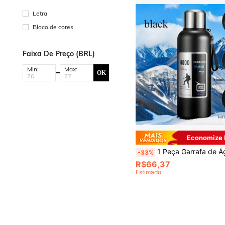
Letra
Bloco de cores
Faixa De Preço (BRL)
Min:
Max:
OK
Economize
1 Peça Garrafa de Água Térmica de Aço Inoxidável de 590ml/975ml/1950ml - Alta Capacidade, À Prova de Vazamentos, Portátil, Pode Ser Usada Como Xícara de Café, Copo de Carro, Copo de Água, Adequada para Atividades ao Ar Livre, Caminhada, Camping, Esportes e 
-33%
R$66,37
Estimado