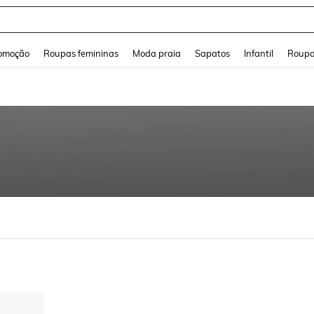
and down arrow keys to navigate search Buscas recentes and Pesquisar e Encontr
omoção
Roupas femininas
Moda praia
Sapatos
Infantil
Roupa