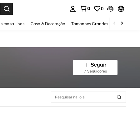
0
0
ar. Press Enter to select.
s masculinas
Casa & Decoração
Tamanhos Grandes
Joias e acessó
Seguir
7 Seguidores