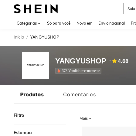
Saia
Use up 
Categorias
Só para você
Novo em
Envio nacional
Pr
Início
YANGYUSHOP
/
YANGYUSHOP
4.68
373 Vendido recentemente
Produtos
Comentários
Filtro
Mais
Estampa