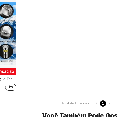
 R$32,53
Viagens - Com Tampa, Também Pode Ser Usada Como Copo de Água, Essencial de Volta às Aulas
1
Total de 1 páginas
Você Também Pode Gos