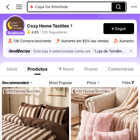
Capa De Almofada
Cozy Home Textiles
Seguir
4.85
12K Seguidores
13K Compra recorrente
Aumento em 82% nas vendas
Aumento de 
Esta loja é selecionada como um
「Loja de Tendências」
Início
Produtos
Novo
Promo
Comentários
Recommended
Most Popular
Price
Filtro