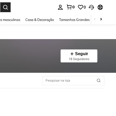
0
0
ar. Press Enter to select.
s masculinas
Casa & Decoração
Tamanhos Grandes
Joias e acessó
Seguir
18 Seguidores