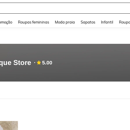
and down arrow keys to navigate search Buscas recentes and Pesquisar e Encontr
omoção
Roupas femininas
Moda praia
Sapatos
Infantil
Roupa
que Store
5.00