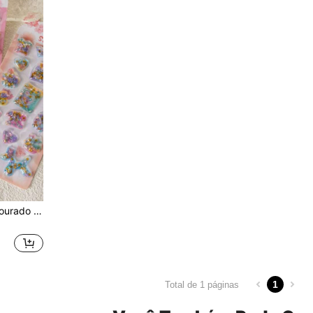
Adesivos Fofos de Glitter Dourado para Sacudir - Design de Cores Claras, Adequado para Capas de Telefone Celular, Decorações de Cadernos e Artesanato, Adesivos de Tesoura, Expansão de Diário, Adesivos 3D em Relevo, Adesivos de Grafite
1
Total de 1 páginas