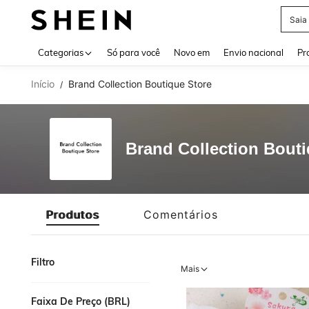
Saia
Use up 
Categorias
Só para você
Novo em
Envio nacional
Pr
Início
Brand Collection Boutique Store
/
Brand Collection Bouti
Produtos
Comentários
Filtro
Mais
Faixa De Preço (BRL)