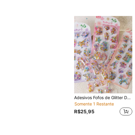
Adesivos Fofos de Glitter Dourado para Sacudir - Design de Cores Claras, Adequado para Capas de Telefone Celular, Decorações de Cadernos e Artesanato, Adesivos de Tesoura, Expansão de Diário, Adesivos 3D em Relevo, Adesivos de Grafite
Somente 1 Restante
R$25,95