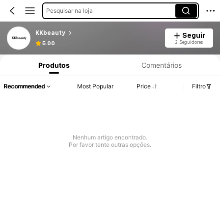
Pesquisar na loja
KKbeauty
Seguir
2 Seguidores
5.00
Produtos
Comentários
Recommended
Most Popular
Price
Filtro
Nenhum artigo encontrado.
Por favor tente outras opções.