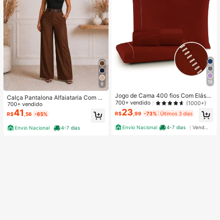
18
8
Jogo de Cama 400 fios Com Elásti
Calça Pantalona Alfaiataria Com Ci
co Padrão Hotel Solteiro Casal Que
700+ vendido
(1000+)
nto Tendencia Outono Primavera 2
700+ vendido
en King
23
026
41
R$
,99
-73%
Últimos 3 dias
R$
,56
-65%
Envio Nacional
4-7 dias
Vendedor Indicado
Envio Nacional
4-7 dias