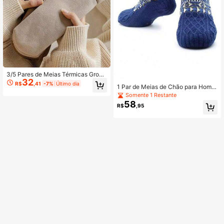
3/5 Pares de Meias Térmicas Gross
32
as e Quentes para Mulheres, Outon
R$
,41
-7%
Último dia
1 Par de Meias de Chão para Home
o/Inverno, Meias de Neve de Cano
ns e Mulheres, Meias de Neve Que
Somente 1 Restante
Médio para Dormir e Usar em Casa,
ntes para Casa, Meias de Carpete p
Cor Aleatória
58
R$
,95
ara Dormir, Meias para Chinelos, M
eias Masculinas