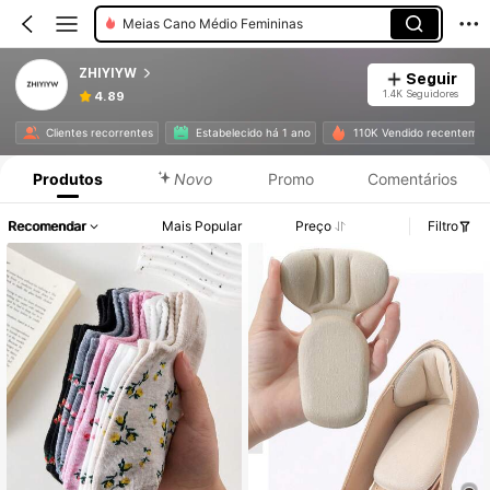
Meias Femininas Acima Da Panturrilha
ZHIYIYW
Seguir
1.4K Seguidores
4.89
Clientes recorrentes
Estabelecido há 1 ano
110K Vendido recentemen
Produtos
Novo
Promo
Comentários
Recomendar
Mais Popular
Preço
Filtro