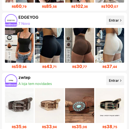
60
85
102
100
R$
,79
R$
,56
R$
,36
R$
,07
EDGEYOG
Entrar
Aumento de seguidores em 147%
59
43
30
37
R$
,94
R$
,71
R$
,77
R$
,44
zwtep
Entrar
10K seguidores
35
33
35
38
R$
,96
R$
,94
R$
,06
R$
,75