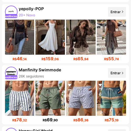
yepolly-POP
Entrar
14K seguidores
46
159
65
55
R$
,14
R$
,06
R$
,94
R$
,74
Manfinity Swimmode
Entrar
26K seguidores
78
69
86
75
R$
,32
R$
,90
R$
,36
R$
,19
Happy Girl World.