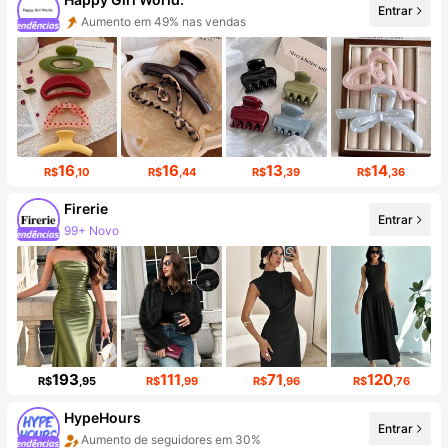
Entrar
Aumento de Seguidores 999%+
16
16
13
14
R$
,10
R$
,44
R$
,39
R$
,36
Firerie
Entrar
Aumento de seguidores em 21%
193
111
71
120
R$
,95
R$
,99
R$
,96
R$
,76
HypeHours
Entrar
Aumento em 63% nas vendas