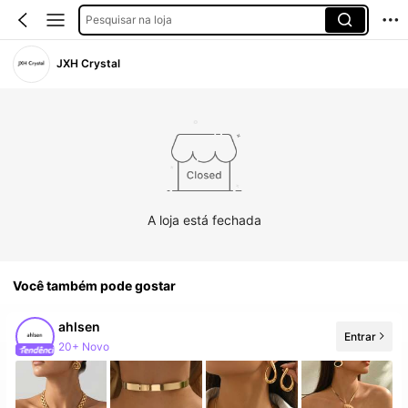
Pesquisar na loja
JXH Crystal
A loja está fechada
Você também pode gostar
ahlsen
Entrar
20+ Novo
Aumento de seguidores em 615%