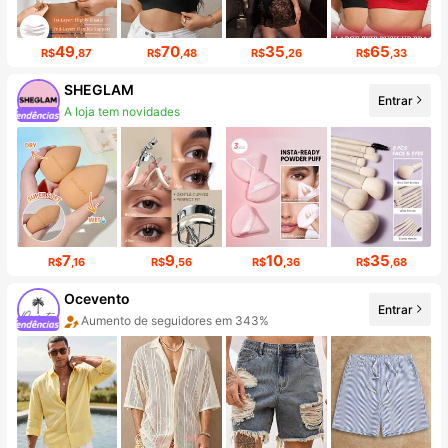
49
70
35
65
R$
,87
R$
,48
R$
,26
R$
,33
SHEGLAM
Entrar
Aumento de seguidores em 15%
7
9
10
35
R$
,16
R$
,56
R$
,36
R$
,68
Ocevento
Entrar
Aumento em 702% nas vendas