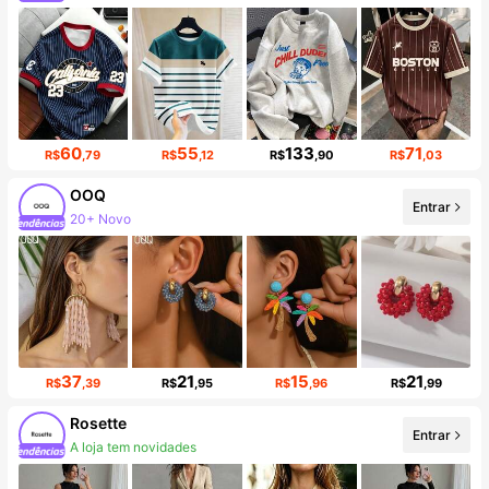
60
55
133
71
R$
,79
R$
,12
R$
,90
R$
,03
OOQ
Entrar
Aumento de seguidores em 107%
37
21
15
21
R$
,39
R$
,95
R$
,96
R$
,99
Rosette
Entrar
Aumento de seguidores em 684%