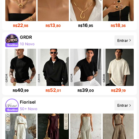
22
13
16
18
R$
,98
R$
,80
R$
,95
R$
,36
GRDR
Entrar
10 Novo
174K seguidores
40
52
39
29
R$
,99
R$
,01
R$
,00
R$
,19
Fiorisel
Entrar
50+ Novo
Aumento de seguidores em 19%