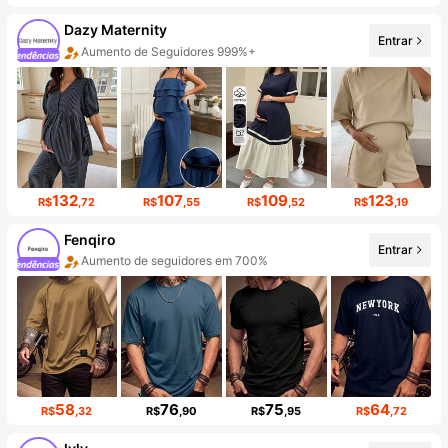
Dazy Maternity
Entrar
Aumento de vendas 999%+
132
107
109
123
R$
,72
R$
,55
R$
,52
R$
,19
Fenqiro
Entrar
Aumento de seguidores em 700%
58
76
75
64
R$
,32
R$
,90
R$
,95
R$
,72