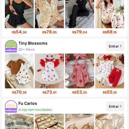
54
78
79
68
R$
,36
R$
,95
R$
,04
R$
,16
Tiny BIossoms
Entrar
Aumento de seguidores em 138%
70
73
53
55
R$
,36
R$
,91
R$
,25
R$
,16
Fu Carlos
Entrar
Aumento de seguidores em 95%