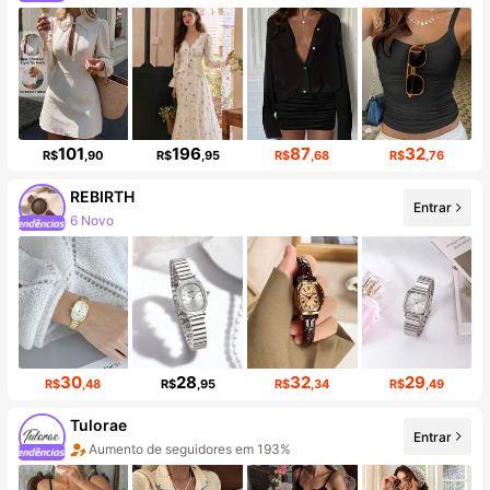
101
196
87
32
R$
,90
R$
,95
R$
,68
R$
,76
REBIRTH
Entrar
39K seguidores
30
28
32
29
R$
,48
R$
,95
R$
,34
R$
,49
Tulorae
Entrar
Aumento em 290% nas vendas