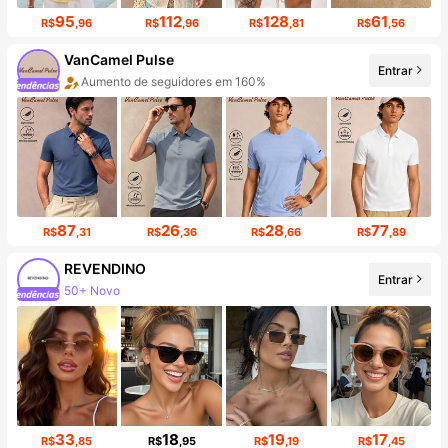
95
112
128
61
R$
,96
R$
,96
R$
,81
R$
,56
VanCamel Pulse
Entrar
Aumento de seguidores em 160%
87
26
28
77
R$
,31
R$
,36
R$
,66
R$
,89
REVENDINO
Entrar
Aumento de seguidores em 109%
33
18
19
17
R$
,85
R$
,95
R$
,19
R$
,45