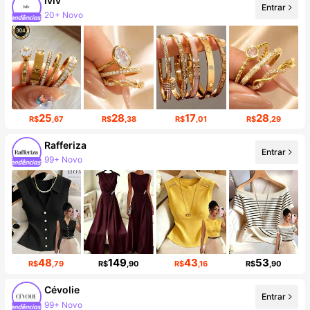
lvlv
Entrar
Aumento de seguidores em 458%
25
28
17
28
R$
,67
R$
,38
R$
,01
R$
,29
Rafferiza
Entrar
Aumento de seguidores em 16%
48
149
43
53
R$
,79
R$
,90
R$
,16
R$
,90
Cévolie
Entrar
Aumento de seguidores em 69%