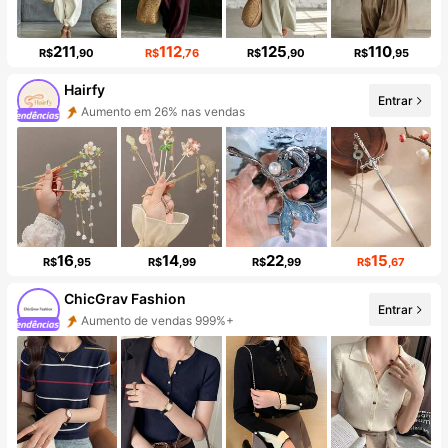
211
112
125
110
R$
,90
R$
,76
R$
,90
R$
,95
Hairfy
Entrar
Aumento de seguidores em 335%
16
14
22
15
R$
,95
R$
,99
R$
,99
R$
,67
ChicGrav Fashion
Entrar
Aumento de Seguidores 999%+