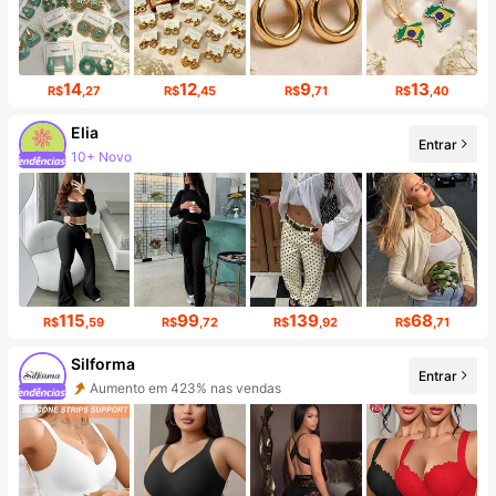
14
12
9
13
R$
,27
R$
,45
R$
,71
R$
,40
Elia
Entrar
Aumento de seguidores em 445%
115
99
139
68
R$
,59
R$
,72
R$
,92
R$
,71
Silforma
Entrar
Aumento de seguidores em 180%