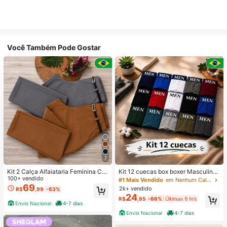
Você Também Pode Gostar
7
Kit 2 Calça Alfaiataria Feminina Co
Kit 12 cuecas box boxer Masculinas
m Cinto
100+ vendido
Premium Microfibra Confort Boxer o
#1 Mais Vendido
em Nenhum Calções de banho masculinos
u 4
69
2k+ vendido
R$
,99
-63%
24
R$
,85
-66%
Últimas 9 hrs
Envio Nacional
4-7 dias
Envio Nacional
4-7 dias