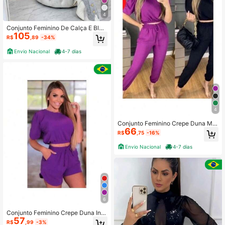
4
Conjunto Feminino De Calça E Blus
105
a Jacquard Para Mulher Super Eleg
R$
,89
-34%
ante Plus Size
Envio Nacional
4-7 dias
4
Conjunto Feminino Crepe Duna Mo
66
da Estilosa Elegante De Mulher Cal
R$
,75
-16%
ça e Blusa Fashion
Envio Nacional
4-7 dias
6
Conjunto Feminino Crepe Duna Indi
57
vidual De Mulher Moda Verão estilo
R$
,99
-3%