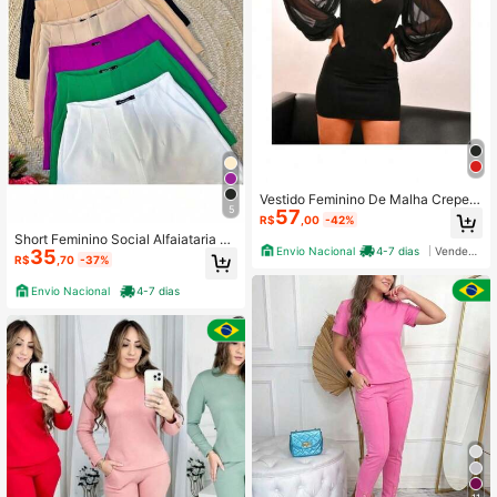
Vestido Feminino De Malha Crepe
5
57
Com Manga Transparente De Tule
R$
,00
-42%
Short Feminino Social Alfaiataria Es
Envio Nacional
4-7 dias
Vendedor Indicado
35
tiloso
R$
,70
-37%
Envio Nacional
4-7 dias