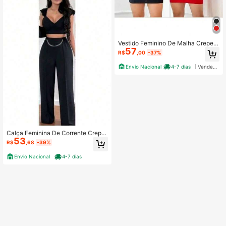
Vestido Feminino De Malha Crepe
57
Com Manga Transparente De Tule
R$
,00
-37%
Envio Nacional
4-7 dias
Vendedor Indicado
Calça Feminina De Corrente Crepe
53
Duna Estilosa De Mulher Elegante
R$
,68
-39%
Envio Nacional
4-7 dias