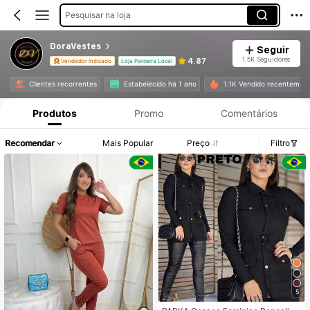
Pesquisar na loja
DoraVestes
Seguir
1.5K Seguidores
4.87
Vendedor Indicado
Loja Parceira Local
Clientes recorrentes
Estabelecido há 1 ano
1.1K Vendido recentemen
Produtos
Promo
Comentários
Recomendar
Mais Popular
Preço
Filtro
5