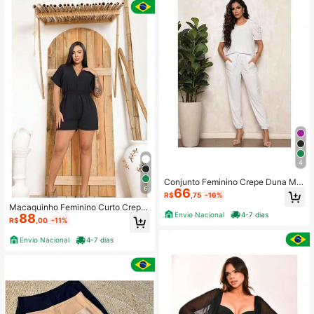
4
Conjunto Feminino Crepe Duna Mo
6
66
da Estilosa Elegante De Mulher Cal
R$
,75
-16%
ça e Blusa Fashion
Macaquinho Feminino Curto Crepe
Envio Nacional
4-7 dias
88
Duna Para Mulheres Estilosa
R$
,00
-11%
Envio Nacional
4-7 dias