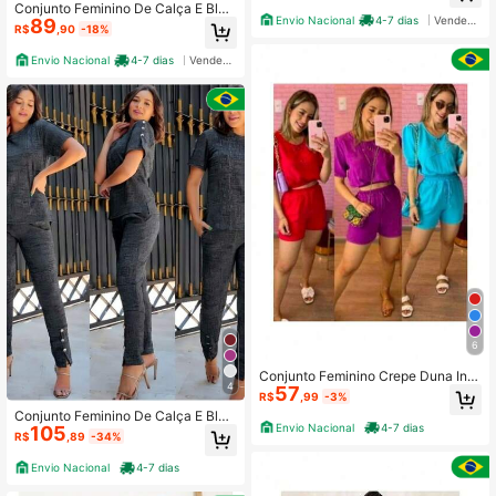
Conjunto Feminino De Calça E Blus
Envio Nacional
4-7 dias
Vendedor Indicado
89
a Mangas Longa Jackuard
R$
,90
-18%
Envio Nacional
4-7 dias
Vendedor Indicado
6
Conjunto Feminino Crepe Duna Indi
4
57
vidual De Mulher Moda Verão estilo
R$
,99
-3%
sa
Conjunto Feminino De Calça E Blus
Envio Nacional
4-7 dias
105
a Jacquard Para Mulher Super Eleg
R$
,89
-34%
ante Plus Size
Envio Nacional
4-7 dias