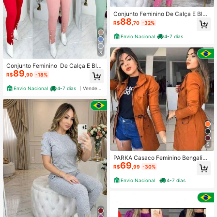
11
Conjunto Feminino De Calça E Blus
88
a De Mulher Super Elegante Jacqu
R$
,70
-32%
ard
Envio Nacional
4-7 dias
8
Conjunto Feminino De Calça E Blus
89
a Mangas Longa Jackuard natal
R$
,90
-18%
Envio Nacional
4-7 dias
Vendedor Indicado
5
PARKA Casaco Feminino Bengaline
69
Sobretudo Jaqueta de Frio Moda Bl
R$
,99
-30%
ogueira
Envio Nacional
4-7 dias