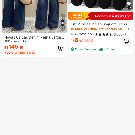
Economize R$41,02
Kit 12 Pares Meias Soquete Unisse
x Cano Curto Preta Ou Branca 35-
#1 Mais Vendido
em Nenhum Meias Femininas
8
40
10k+ vendido
(1000+)
Novas Calças Denim Perna Larga F
8
R$
,98
-82%
emininas, Calças Casuais de Moda
100+ vendido
de Alta Qualidade, Ajuste Confortáv
145
R$
,59
Envio Nacional
4-7 dias
el, Adequadas para Todas as Estaç
-20%
Últimos 2 dias
ões, Uso Diário Fashionável Outono