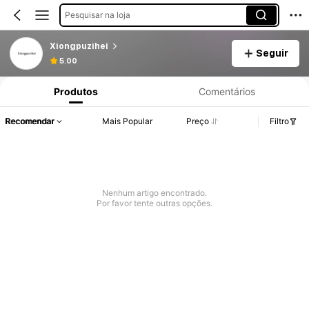
Pesquisar na loja
Xiongpuzihei
Seguir
5.00
Produtos
Comentários
Recomendar
Mais Popular
Preço
Filtro
Nenhum artigo encontrado.
Por favor tente outras opções.