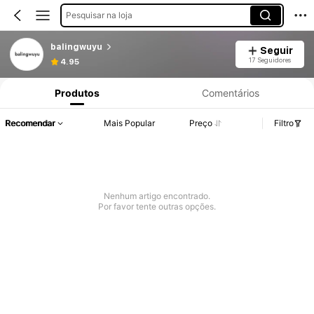
Pesquisar na loja
balingwuyu
Seguir
17 Seguidores
4.95
Produtos
Comentários
Recomendar
Mais Popular
Preço
Filtro
Nenhum artigo encontrado.
Por favor tente outras opções.