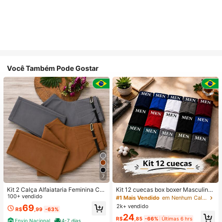
Você Também Pode Gostar
7
Kit 2 Calça Alfaiataria Feminina Co
Kit 12 cuecas box boxer Masculinas
m Cinto
100+ vendido
Premium Microfibra Confort Boxer o
#1 Mais Vendido
em Nenhum Calções de banho masculinos
u 4
2k+ vendido
69
R$
,99
-63%
24
R$
,85
-66%
Últimas 6 hrs
Envio Nacional
4-7 dias