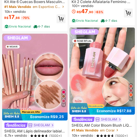
Kit Ate 6 Cuecas Boxers Masculina
Kit 2 Colete Alfaiataria Feminino De
Confortável Macia Cueca Adulto d
cote em V com Botões Forrados Ca
100+ vendido
#1 Mais Vendido
em Esportivo Calções de banho masculinos
e Microfibra Cores Lisa Variadas
sual e Elegante Tendencia Verão
47
10k+ vendido
R$
,90
-63%
17
R$
,86
-70%
Envio Nacional
4-7 dias
Envio Nacional
4-7 dias
15
14
Economize R$17,88
Economize R$9,25
SHEGLAM
SHEGLAM Color Bloom Blush LíQui
SHEGLAM
do Acabamento Matte-Rose Ritual
#1 Mais Vendido
em Corar
SHEGLAM Lápis delineador labial S
Marca De Beleza CosméTicos Maq
o Lippy-Lápis delineador labial cre
6,7k+ vendido
10k+ vendido
(1000+)
(1000+)