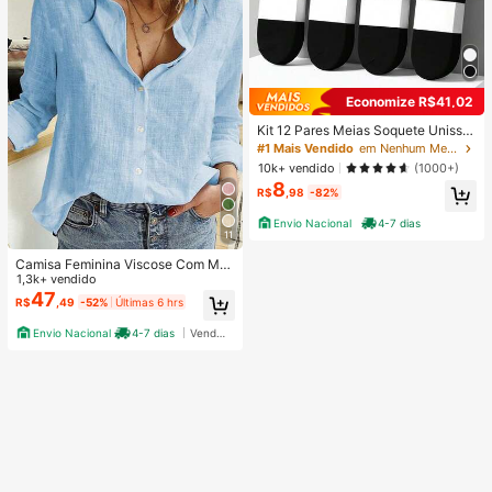
Economize R$41,02
Kit 12 Pares Meias Soquete Unisse
x Cano Curto Preta Ou Branca 35-
#1 Mais Vendido
em Nenhum Meias Femininas
40
10k+ vendido
(1000+)
8
R$
,98
-82%
Envio Nacional
4-7 dias
11
Camisa Feminina Viscose Com Ma
ngas Comprida
1,3k+ vendido
47
R$
,49
-52%
Últimas 6 hrs
Envio Nacional
4-7 dias
Vendedor Indicado