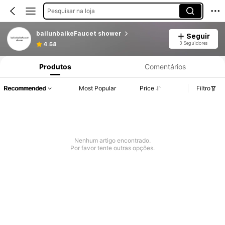
Pesquisar na loja
bailunbaikeFaucet shower
Seguir
3 Seguidores
4.58
Produtos
Comentários
Recommended
Most Popular
Price
Filtro
Nenhum artigo encontrado.
Por favor tente outras opções.