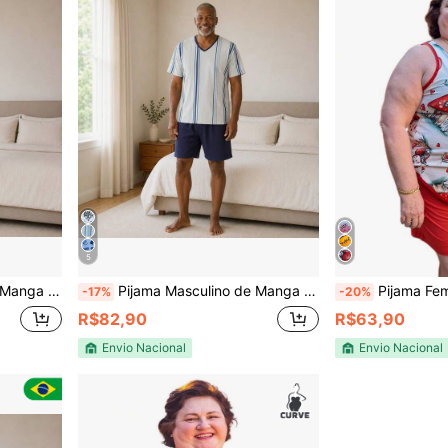
5
remium P ao GG
Pijama Masculino de Manga 100% Algodão Premium P ao GG
Pijama Feminino Reg
-17%
-20%
R$82,90
R$63,90
Envio Nacional
Envio Nacional