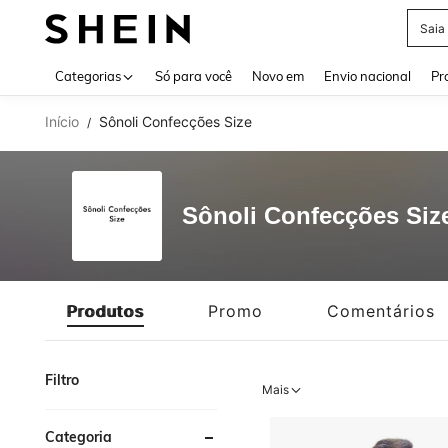
Saia
Use up 
Categorias
Só para você
Novo em
Envio nacional
Pr
Início
Sônoli Confecções Size
/
Sônoli Confecções Siz
Produtos
Promo
Comentários
Filtro
Mais
Categoria