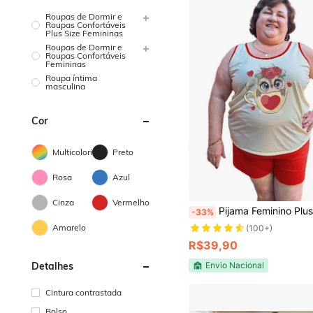
Roupas de Dormir e
Roupas Confortáveis
Plus Size Femininas
Roupas de Dormir e
Roupas Confortáveis
Femininas
Roupa íntima
masculina
Cor
Multicolorido
Preto
Rosa
Azul
Cinza
Vermelho
Pijama Feminino Plus Size Malha Estampados 
-33%
Amarelo
(100+)
R$39,90
Envio Nacional
Detalhes
Cintura contrastada
Bolso