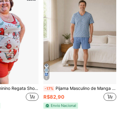
5
ata Short Plus Size 100% Algodão
Pijama Masculino de Manga 100% Algodão Premium P ao GG
-17%
R$82,90
Envio Nacional