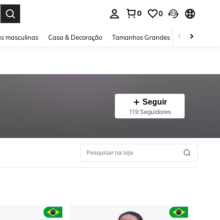
0
0
ar. Press Enter to select.
s masculinas
Casa & Decoração
Tamanhos Grandes
Joias e acessó
Seguir
119 Seguidores