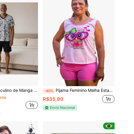
anga 100% Algodão Premium P ao GG
Pijama Feminino Malha Estampados Atacado Conforto Baby Dool
-40%
nte
R$35,90
Envio Nacional