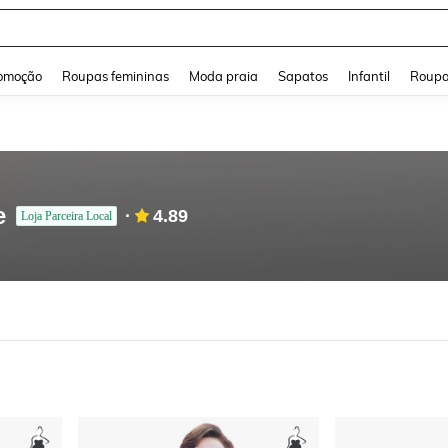
and down arrow keys to navigate search Buscas recentes and Pesquisar e Encontr
omoção
Roupas femininas
Moda praia
Sapatos
Infantil
Roupa
e
4.89
Loja Parceira Local