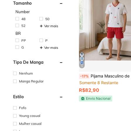
Tamanho
Number
48
50
52
Ver mais
BR
PP
P
G
Ver mais
Tipo De Manga
5
Nenhum
Pijama Masculino de Manga 100% Algodão P
-17%
Manga Regular
Somente 8 Restante
R$82,90
Estilo
Envio Nacional
Fofo
Young casual
Mulher casual