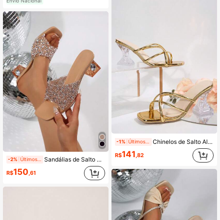
Envio Nacional
Chinelos de Salto Alto Novos para Verão Feminino, Sandálias de Salto Alto Transparentes Elegantes, Sandálias de Salto de Cristal Assimétrico da Moda, Adequadas para Eventos Formais, Festas, Casamentos, Escritórios, Combine com Vestidos Femininos, Sandálias Douradas
-1%
Últimos 2 dias
141
R$
,82
Sandálias de Salto Alto com Cristais e Strass de Verão Novos para Mulheres, Sapatos de Vestir Elegantes de Salto de Cristal na Cor Damasco, Adequados para Festas, Bailes, Casamentos e Looks da Moda
-2%
Últimos 2 dias
150
R$
,61