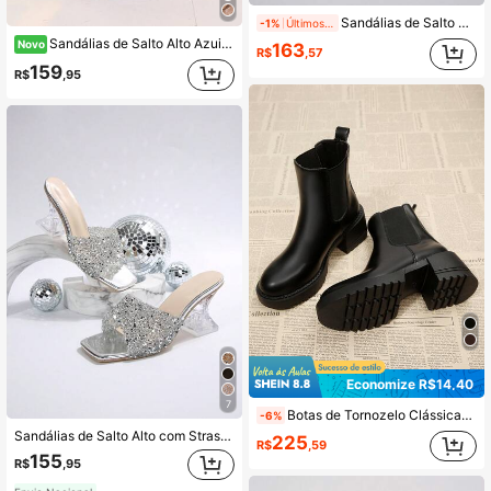
Sandálias de Salto Alto com Strass Prateado e Bico Quadrado para Mulheres, Sapatos de Festa para Casamento, Verão, Uso Externo, Plus Size
-1%
Últimos 1 dias
Sandálias de Salto Alto Azuis Femininas com Design de Bico Redondo e Parte Superior Transparente, Adequadas para Ocasiões Formais, Reuniões ao Ar Livre e Uso no Verão
Novo
163
R$
,57
159
R$
,95
Economize R$14,40
7
Botas de Tornozelo Clássicas Pretas Femininas com Faixas Elásticas, Saltos Grossos e Solas Antiderrapantes, Perfeitas para Uso Diário e Festas no Outono e Inverno
-6%
Sandálias de Salto Alto com Strass Prateado e Bico Quadrado para Mulheres, Sapatos de Festa para Casamento, Verão e Uso Externo
225
R$
,59
155
R$
,95