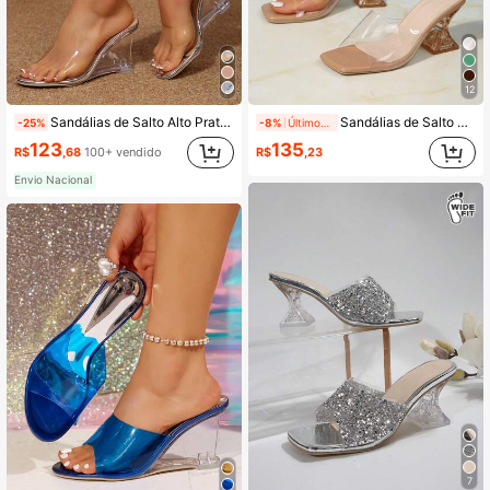
12
Sandálias de Salto Alto Prateadas Femininas, Design de Bico Redondo, Parte Superior Transparente, Adequadas para Ocasiões Formais, Reuniões ao Ar Livre e Uso no Verão
Sandálias de Salto Alto Damasco Femininas, Bico Quadrado Aberto, Upper Transparente, Adequadas para Escritório, Festas de Verão, Casamentos e Uso no Verão
-25%
-8%
Últimos 1 dias
123
135
R$
,68
100+ vendido
R$
,23
Envio Nacional
7