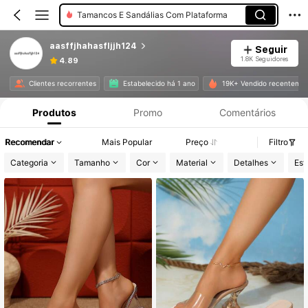
Tamancos E Sandálias Com Plataforma
aasffjhahasfljjh124
Seguir
1.8K Seguidores
4.89
Clientes recorrentes
Estabelecido há 1 ano
19K+ Vendido recenteme
Produtos
Promo
Comentários
Recomendar
Mais Popular
Preço
Filtro
Categoria
Tamanho
Cor
Material
Detalhes
Esti