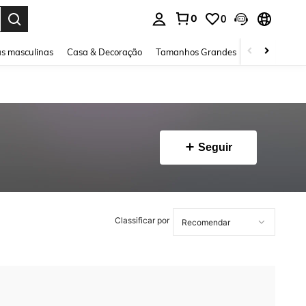
0
0
ar. Press Enter to select.
s masculinas
Casa & Decoração
Tamanhos Grandes
Joias e acessó
Seguir
Classificar por