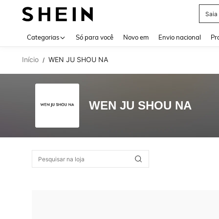
Saia
Use up 
Categorias
Só para você
Novo em
Envio nacional
Pr
Início
WEN JU SHOU NA
/
WEN JU SHOU NA