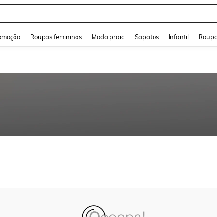
and down arrow keys to navigate search Buscas recentes and Pesquisar e Encontr
omoção
Roupas femininas
Moda praia
Sapatos
Infantil
Roupa