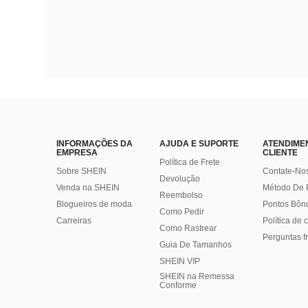
INFORMAÇÕES DA
AJUDA E SUPORTE
ATENDIME
EMPRESA
CLIENTE
Política de Frete
Sobre SHEIN
Contate-No
Devolução
Venda na SHEIN
Método De
Reembolso
Blogueiros de moda
Pontos Bôn
Como Pedir
Carreiras
Política de
Como Rastrear
Perguntas f
Guia De Tamanhos
SHEIN VIP
SHEIN na Remessa
Conforme