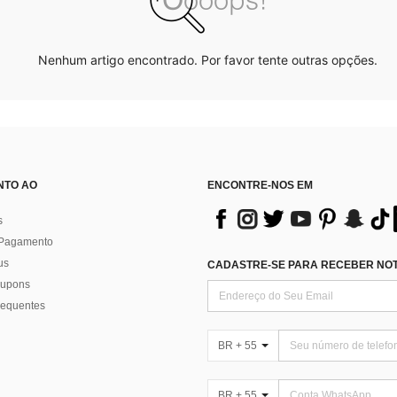
Nenhum artigo encontrado. Por favor tente outras opções.
NTO AO
ENCONTRE-NOS EM
s
 Pagamento
us
CADASTRE-SE PARA RECEBER NOTÍ
 cupons
requentes
BR + 55
BR + 55