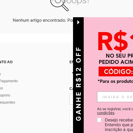
Nenhum artigo encontrado. Por favor tente outras opções.
GANHE R$12 OFF
NTO AO
ENCONTRE-NOS EM
s
 Pagamento
us
CADASTRE-SE PARA RECEBER NOTÍ
 cupons
requentes
Ao se registrar, voc
condições
.
BR + 55
Desejo receber
Entendo que p
inscrição a q
BR + 55