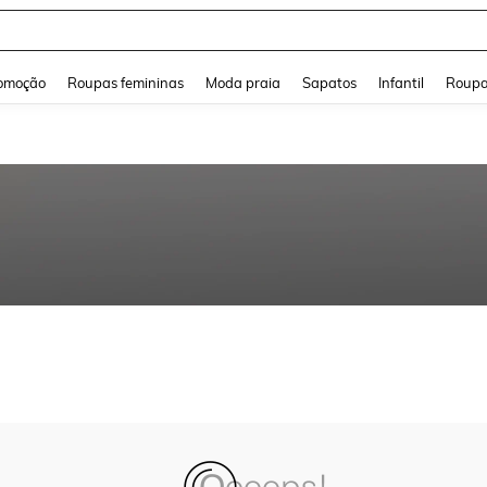
and down arrow keys to navigate search Buscas recentes and Pesquisar e Encontr
omoção
Roupas femininas
Moda praia
Sapatos
Infantil
Roupa