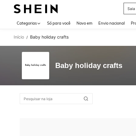
Saia
Use up 
Categorias
Só para você
Novo em
Envio nacional
Pr
Início
Baby holiday crafts
/
Baby holiday crafts