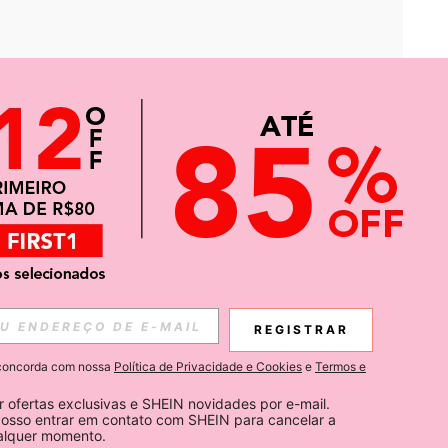
APP
CIAS SOBRE SHEIN.
REGISTRAR
Inscreva-se
ê concorda com nossa
Política de Privacidade e Cookies
e
Termos e
Subscribe
 ofertas exclusivas e SHEIN novidades por e-mail. 
osso entrar em contato com SHEIN para cancelar a 
ualquer momento.
Inscreva-se