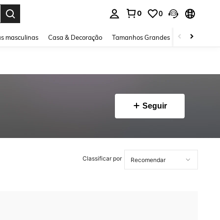
0
0
ar. Press Enter to select.
s masculinas
Casa & Decoração
Tamanhos Grandes
Joias e acessó
Seguir
Classificar por