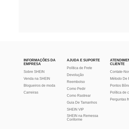
INFORMAÇÕES DA
AJUDA E SUPORTE
ATENDIME
EMPRESA
CLIENTE
Política de Frete
Sobre SHEIN
Contate-No
Devolução
Venda na SHEIN
Método De
Reembolso
Blogueiros de moda
Pontos Bôn
Como Pedir
Carreiras
Política de
Como Rastrear
Perguntas f
Guia De Tamanhos
SHEIN VIP
SHEIN na Remessa
Conforme