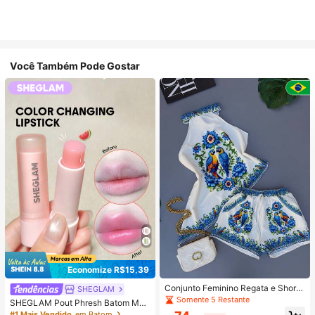
Você Também Pode Gostar
Economize R$15,39
Conjunto Feminino Regata e Short
SHEGLAM
Estampa Arara Tropical Floral Verão
Somente 5 Restante
SHEGLAM Pout Phresh Batom Mud
a De Cor-Watermelon Lip Combo M
#1 Mais Vendido
em Batom