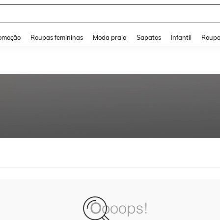
and down arrow keys to navigate search Buscas recentes and Pesquisar e Encontr
omoção
Roupas femininas
Moda praia
Sapatos
Infantil
Roupa