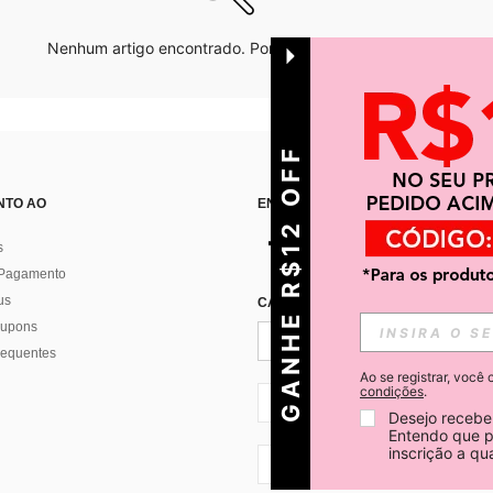
Nenhum artigo encontrado. Por favor tente outras opções.
GANHE R$12 OFF
NTO AO
ENCONTRE-NOS EM
s
 Pagamento
us
CADASTRE-SE PARA RECEBER NOTÍ
 cupons
requentes
Ao se registrar, voc
condições
.
BR + 55
Desejo receber
Entendo que p
inscrição a q
BR + 55