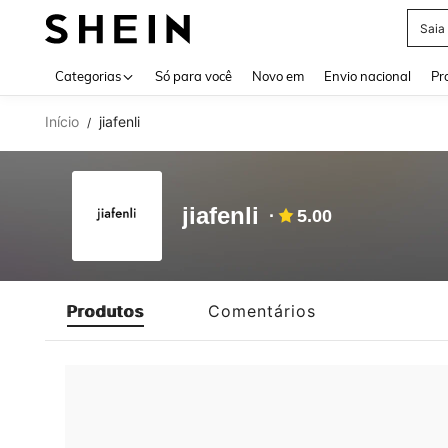
Saia
Use up 
Categorias
Só para você
Novo em
Envio nacional
Pr
Início
jiafenli
/
jiafenli
5.00
Produtos
Comentários