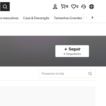
0
0
ar. Press Enter to select.
s masculinas
Casa & Decoração
Tamanhos Grandes
Joias e acessó
Seguir
4 Seguidores