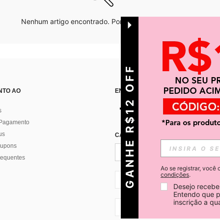
Nenhum artigo encontrado. Por favor tente outras opções.
GANHE R$12 OFF
NTO AO
ENCONTRE-NOS EM
s
 Pagamento
us
CADASTRE-SE PARA RECEBER NOTÍ
 cupons
requentes
Ao se registrar, voc
condições
.
BR + 55
Desejo receber
Entendo que p
inscrição a q
BR + 55