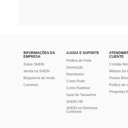
INFORMAÇÕES DA
AJUDA E SUPORTE
ATENDIME
EMPRESA
CLIENTE
Política de Frete
Sobre SHEIN
Contate-No
Devolução
Venda na SHEIN
Método De
Reembolso
Blogueiros de moda
Pontos Bôn
Como Pedir
Carreiras
Política de
Como Rastrear
Perguntas f
Guia De Tamanhos
SHEIN VIP
SHEIN na Remessa
Conforme