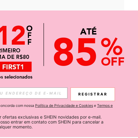
APP
CIAS SOBRE SHEIN.
REGISTRAR
Inscreva-se
ê concorda com nossa
Política de Privacidade e Cookies
e
Termos e
Subscribe
 ofertas exclusivas e SHEIN novidades por e-mail. 
osso entrar em contato com SHEIN para cancelar a 
ualquer momento.
Inscreva-se