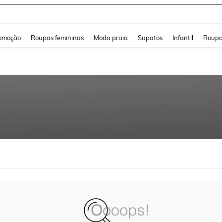
and down arrow keys to navigate search Buscas recentes and Pesquisar e Encontr
omoção
Roupas femininas
Moda praia
Sapatos
Infantil
Roupa