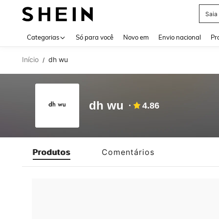
Saia
Use up 
Categorias
Só para você
Novo em
Envio nacional
Pr
Início
dh wu
/
dh wu
4.86
Produtos
Comentários