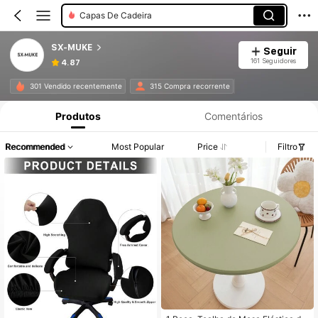
Capas De Cadeira
SX-MUKE
Seguir
161 Seguidores
4.87
301 Vendido recentemente
315 Compra recorrente
Produtos
Comentários
Recommended
Most Popular
Price
Filtro