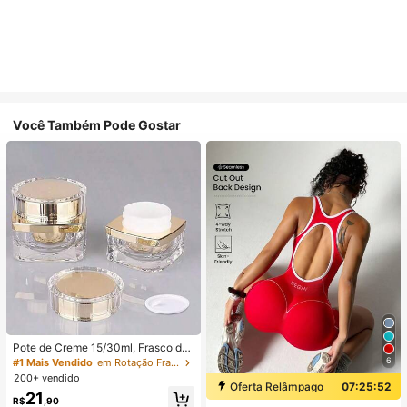
Você Também Pode Gostar
Pote de Creme 15/30ml, Frasco de
Creme Facial, Frasco de Creme par
6
#1 Mais Vendido
em Rotação Frascos de spray
a os Olhos, Embalagem Cosmética
200+ vendido
de Acrílico de Alta Qualidade, Frasc
Oferta Relâmpago
07:25:52
21
o Dispensador
R$
,90