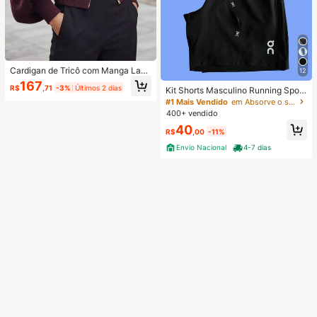
Cardigan de Tricô com Manga Lant
12
erna Feminino, Novo Outono/Invern
167
R$
,71
-3%
Últimos 2 dias
Kit Shorts Masculino Running Sport
o, Gola Alta com Zíper, Suéter Slim
Fit Academia Treino
ming para Outono
#1 Mais Vendido
em Absorve o suor Shorts masculinos
400+ vendido
40
R$
,00
-11%
Envio Nacional
4-7 dias