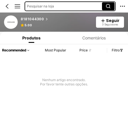
Pesquisar na loja
8181044300
Seguir
3 Seguidores
5.00
Produtos
Comentários
Recommended
Most Popular
Price
Filtro
Nenhum artigo encontrado.
Por favor tente outras opções.