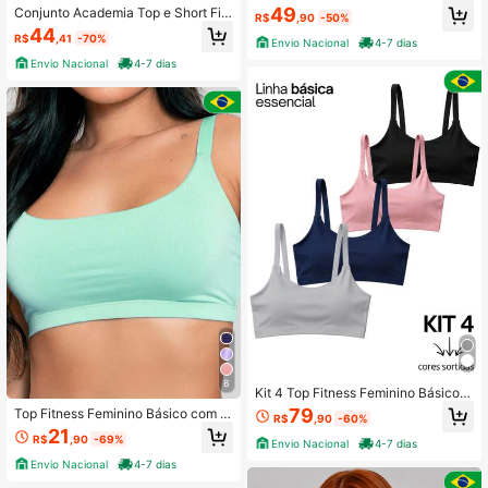
O TRANSPARÊNCIA Academia Con
49
Conjunto Academia Top e Short Fit
R$
,90
-50%
forto Cós Alto Básico Yoga Modelag
ness Feminino Slim ZERO TRANSP
44
em com Compressão CORRIDA
R$
,41
-70%
ARÊNCIA Treino Conforto Corrida S
Envio Nacional
4-7 dias
uplex Premium Yoga Modelagem Alt
Envio Nacional
4-7 dias
a Compressão Vôlei
8
Kit 4 Top Fitness Feminino Básico c
om Forro entrada para Bojo Treino A
79
Top Fitness Feminino Básico com F
R$
,90
-60%
cademia Yoga Musculação
orro entrada para Bojo Treino Acad
21
R$
,90
-69%
emia Yoga Musculação
Envio Nacional
4-7 dias
Envio Nacional
4-7 dias