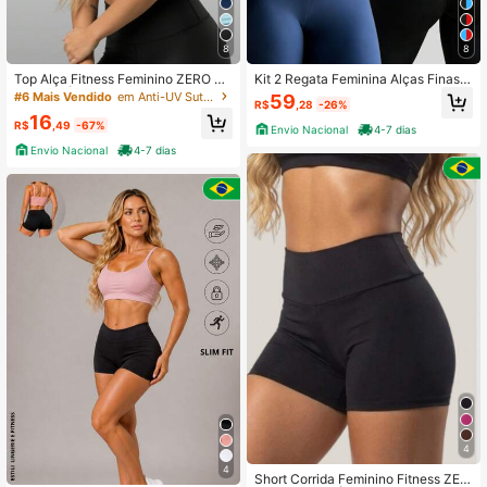
8
8
Top Alça Fitness Feminino ZERO TR
Kit 2 Regata Feminina Alças Finas P
ANSPARÊNCIA com Forro entrada p
oliamida Camiseta Fitness Academi
#6 Mais Vendido
em Anti-UV Sutiãs esportivos femininos
59
R$
,28
-26%
ara Bojo Treino Academia Yoga Mu
a Feminino Liso Slim Fit Costas Nua
16
sculação
s
R$
,49
-67%
Envio Nacional
4-7 dias
Envio Nacional
4-7 dias
4
4
Short Corrida Feminino Fitness ZER