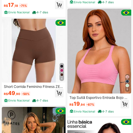
em com Compressão CORRIDA
mia Treino Corrida
Envio Nacional
4-7 dias
17
R$
,18
-71%
Envio Nacional
4-7 dias
4
Short Corrida Feminino Fitness ZER
9
O TRANSPARÊNCIA Academia Con
49
R$
,90
-50%
forto Cós Alto Básico Yoga Modelag
Top Sutiã Esportivo Entrada Bojo Al
em com Compressão CORRIDA
Envio Nacional
4-7 dias
ca Fina Zero Transparência Acade
19
R$
,94
-67%
mia Treino Corrida
Envio Nacional
4-7 dias