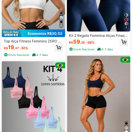
8
8
Economize R$30,52
Kit 2 Regata Feminina Alças Finas P
oliamida Camiseta Fitness Academi
59
Top Alça Fitness Feminino ZERO TR
R$
,28
-26%
a Feminino Liso Slim Fit Costas Nua
ANSPARÊNCIA com Forro entrada p
19
s
R$
,47
-61%
ara Bojo Treino Academia Yoga Mu
Envio Nacional
4-7 dias
sculação
Envio Nacional
4-7 dias