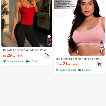
Regata Feminina Academia Poliami
8
da Zero Transparência Costas Nuas
29
R$
,57
-41%
Alças Finas Camiseta Fitness Confo
Top Fitness Feminino Básico com F
rtável
Envio Nacional
4-7 dias
orro entrada para Bojo Treino Acad
21
R$
,90
-69%
emia Yoga Musculação
Envio Nacional
4-7 dias