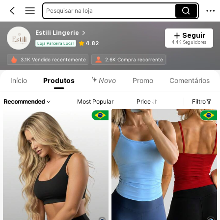
Pesquisar na loja
Estili Lingerie
Seguir
4.4K Seguidores
4.82
Loja Parceira Local
3.1K Vendido recentemente
2.6K Compra recorrente
Início
Produtos
Novo
Promo
Comentários
Recommended
Most Popular
Price
Filtro