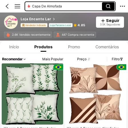
Capa De Almofada
Loja Encanto Lar
Seguir
3.5K Seguidores
4.85
Vendedor Indicado
Loja Parceira Local
2.6K Vendido recentemente
447 Compra recorrente
Início
Produtos
Promo
Comentários
Recomendar
Mais Popular
Preço
Filtro