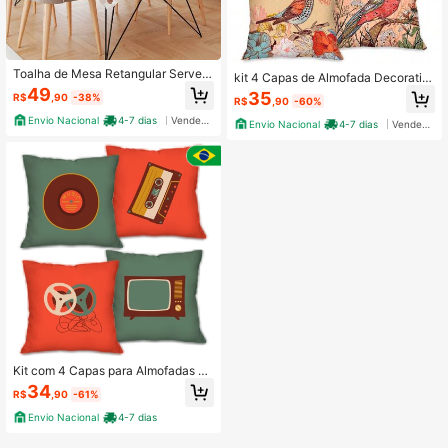
Toalha de Mesa Retangular Serve 4
kit 4 Capas de Almofada Decorativ
e 6 Lugares Abstrato & Formas
as Pássaros
49
35
R$
,90
-38%
R$
,90
-60%
Envio Nacional
4-7 dias
Vendedor Indicado
Envio Nacional
4-7 dias
Vendedor Indicado
Kit com 4 Capas para Almofadas D
ecorativas Mídias Retrô Cultura Loj
34
R$
,90
-61%
a Encanto Lar
Envio Nacional
4-7 dias