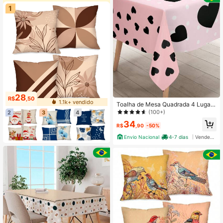
1
28
R$
,50
1.1k+ vendido
Toalha de Mesa Quadrada 4 Lugare
s Corações Black
(100+)
2
3
4
34
R$
,90
-50%
Envio Nacional
4-7 dias
Vendedor Indicado