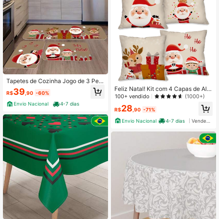
Tapetes de Cozinha Jogo de 3 Peç
as Natalino Natal e Duendes Antide
Feliz Natal! Kit com 4 Capas de Alm
39
R$
,90
-60%
rrapante
ofadas Decorativas Natalinas Papai
100+ vendido
(1000+)
Noel
Envio Nacional
4-7 dias
28
R$
,90
-71%
Envio Nacional
4-7 dias
Vendedor Indicado