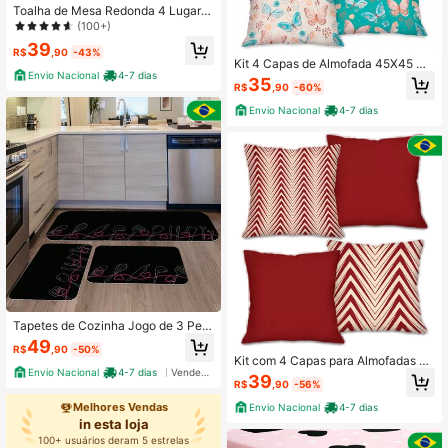
Toalha de Mesa Redonda 4 Lugare
s Margaridas
(100+)
39
R$
,90
-43%
Kit 4 Capas de Almofada 45X45 De
Envio Nacional
4-7 dias
corativa Borboletas Azuis Encanto
35
R$
,90
-60%
Lar
Envio Nacional
4-7 dias
Tapetes de Cozinha Jogo de 3 Peç
as Talheres e Corações Antiderrapa
49
R$
,90
-50%
nte
Kit com 4 Capas para Almofadas D
Envio Nacional
4-7 dias
Vendedor Indicado
ecorativas Vermelho Abstrato Loja
39
R$
,90
-56%
Encanto Lar
Melhores Vendas
Envio Nacional
4-7 dias
in esta loja
100+ usuários deram 5 estrelas