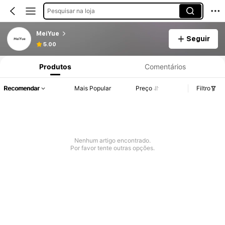
Pesquisar na loja
MeiYue
Seguir
5.00
Produtos
Comentários
Recomendar
Mais Popular
Preço
Filtro
Nenhum artigo encontrado.
Por favor tente outras opções.