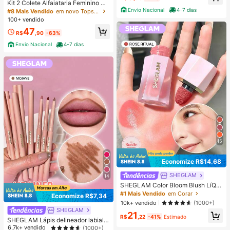
Kit 2 Colete Alfaiataria Feminino De
cote em V com Botões Forrados Ca
Envio Nacional
4-7 dias
#8 Mais Vendido
em novo Tops Femininos
sual e Elegante Tendencia Verão
100+ vendido
47
R$
,90
-63%
Envio Nacional
4-7 dias
15
Economize R$14,68
SHEGLAM
14
SHEGLAM Color Bloom Blush LíQui
do Acabamento Matte-Rose Ritual
#1 Mais Vendido
em Corar
Economize R$7,34
Marca De Beleza CosméTicos Maq
10k+ vendido
(1000+)
uiagem Para Mulheres E Meninas
SHEGLAM
21
R$
,22
-41%
Estimado
SHEGLAM Lápis delineador labial S
o Lippy-Lápis delineador labial cre
6,7k+ vendido
(1000+)