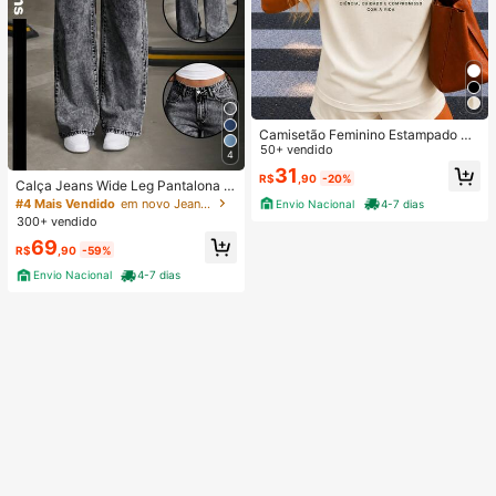
Camisetão Feminino Estampado Co
stas Farmácia Profissão Faculdade
50+ vendido
4
Curso 100% Algodão
31
R$
,90
-20%
Calça Jeans Wide Leg Pantalona F
eminina Cintura Alta Tecido Premiu
#4 Mais Vendido
em novo Jeans Feminino
Envio Nacional
4-7 dias
m Confortável Grafite
300+ vendido
69
R$
,90
-59%
Envio Nacional
4-7 dias