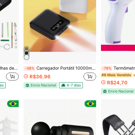
al para Reparos de Roupas
Carregador Portátil 10000mah con 4 cables de carga rápida Banco de energía digital LED
Termômetro infravermelho 
-38%
-79%
#6 Mais Vendido
R$36,96
R$24,70
ias
Envio Nacional
4-7 dias
Envio Nacional