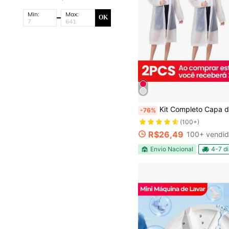
Min:
Max:
OK
Kit Completo Capa de Chuva Grossa Longa com Capuz Transparente Reforçada, Impermeá
-76%
(100+)
R$26,49
100+ vendi
Envio Nacional
4-7 d