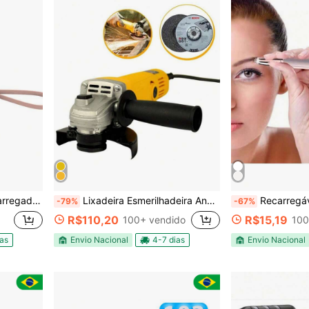
do oferece recarga super rápida
Lixadeira Esmerilhadeira Angular 115mm 900W 110v ou 220V NK
Recarregável Caneta Depiladora Apar
-79%
-67%
R$110,20
R$15,19
100+ vendido
100
ias
Envio Nacional
4-7 dias
Envio Nacional