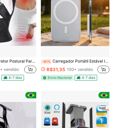
l Para Coluna Cervical Alinha Postura
Carregador Portátil Estável Indução 3000mAh 5000mAh 10000mah Sem Fio
-61%
R$31,35
+ vendido
100+ vendido
4-7 dias
Envio Nacional
4-7 dias