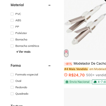
Material
PVC
ABS
PP
Poliéster
Borracha
Borracha sintética
Ver mais
Modelador De Cachos E Chapinha 2 Em 1 Mini Alisador
-81%
Forma
#4 Mais Vendido
R$24,70
Formato especial
500+ vendi
Oval
Envio Nacional
4-7 d
Redondo
Quadrado