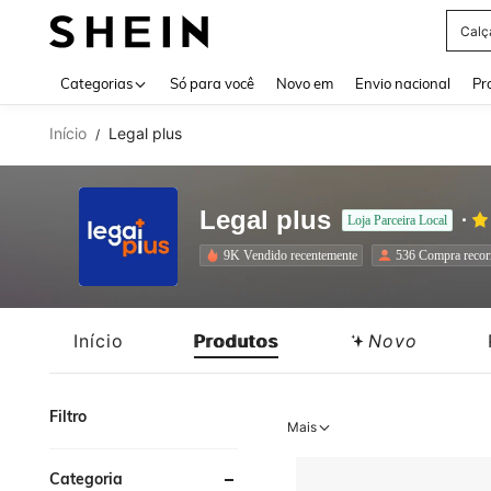
Calç
Use up 
Categorias
Só para você
Novo em
Envio nacional
Pr
Início
Legal plus
/
Legal plus
Loja Parceira Local
9K Vendido recentemente
536 Compra recor
Início
Produtos
Novo
Filtro
Mais
Categoria