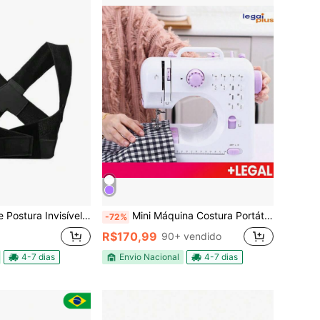
 – Alça Angular Confortável para Ombros e Coluna
Mini Máquina Costura Portátil Com Pedal Elétrica Costureira Bivolt 110V/220V
-72%
R$170,99
90+ vendido
4-7 dias
Envio Nacional
4-7 dias