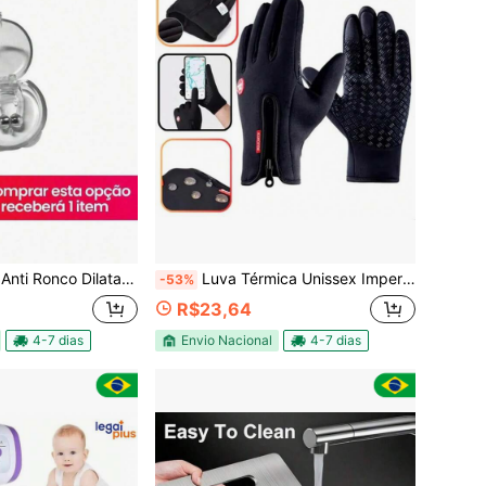
dor Magnético para Apneia Respiração Melhorada
Luva Térmica Unissex Impermeável para Moto e Bike com Touch Antiderrapante
-53%
R$23,64
4-7 dias
Envio Nacional
4-7 dias