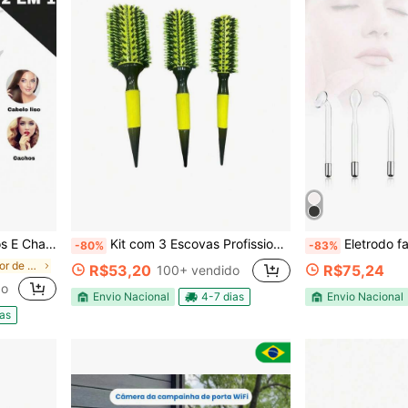
 Profissional Bivolt
Kit com 3 Escovas Profissionais de Cabelo com Cerdas de Javali e Nylon - Ideal para Salões de Beleza
Eletrodo facial e capilar de tubo fi
-80%
-83%
em Modelador de cachos automático Pinças e modelad
R$53,20
R$75,24
100+ vendido
do
Envio Nacional
4-7 dias
Envio Nacional
ias