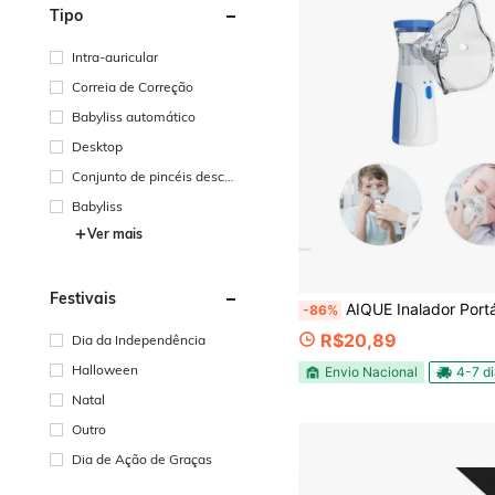
Tipo
Intra-auricular
Correia de Correção
Babyliss automático
Desktop
Conjunto de pincéis descar
táveis
Babyliss
Ver mais
Festivais
AIQUE Inalador Portátil Ultrassônico - Mini Nebulizador Silencioso 
-86%
R$20,89
Dia da Independência
Halloween
Envio Nacional
4-7 d
Natal
Outro
Dia de Ação de Graças