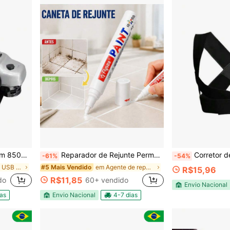
Angular Profissional
Reparador de Rejunte Permanente A Prova D'Água - Caneta Anti-Mofo para Preenchimento, Branco
Corretor de Postura Invisível
-61%
-54%
em Conexão USB ou outra conexão de alimentação CC
em Agente de reparo de parede e calafetagem
#5 Mais Vendido
R$15,96
R$11,85
do
60+ vendido
Envio Nacional
ias
Envio Nacional
4-7 dias