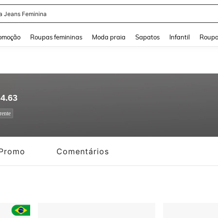
a Jeans Feminina
and down arrow keys to navigate search Buscas recentes and Pesquisar e Encontr
omoção
Roupas femininas
Moda praia
Sapatos
Infantil
Roupa
4.63
rente
Promo
Comentários