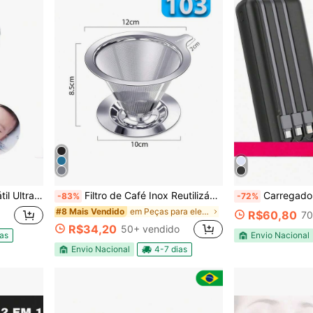
com Bateria Longa Duração
Filtro de Café Inox Reutilizável - Coador para Chá e Café com Tecnologia Pour Over Alta Qualidade
Carregador Portátil
-83%
-72%
em Peças para eletrodomésticos de cozinha
#8 Mais Vendido
R$60,80
70
R$34,20
50+ vendido
ias
Envio Nacional
Envio Nacional
4-7 dias