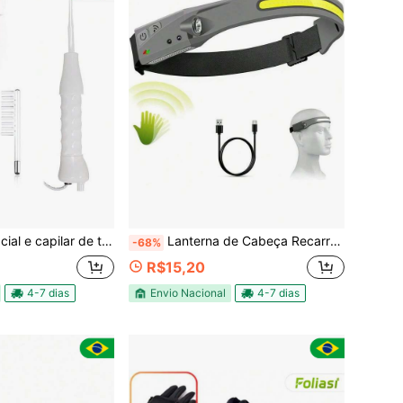
no, portátil e de alta frequência, conjunto com 4 unidades
Lanterna de Cabeça Recarregável USB IPX5 - 1000 Lumens p/ Pesca, Camping e Emergências (Sensor de Toque)
-68%
R$15,20
4-7 dias
Envio Nacional
4-7 dias