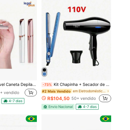
adora De Sobrancelha Rosto Portátil Elétrico Recarregável
Kit Chapinha + Secador de Cabelo Bivolt 110 / 220V - Nano Titanium e 3200W Profissional
-73%
em Eletrodomésticos para cuidados com o bebê
#2 Mais Vendido
+ vendido
R$104,50
50+ vendido
4-7 dias
Envio Nacional
4-7 dias