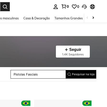
0
0
ar. Press Enter to select.
s masculinas
Casa & Decoração
Tamanhos Grandes
Joias e acessó
Seguir
Modeladores De Cachos De Pinça E Bastão
1.4K Seguidores
Máquinas De Cortar Cabelo
Máquinas De Costura
Furadeiras Elétricas
Ferramentas Rotativas
Máquinas Cortadas
Pistolas Fasciais
Pesquisar na loja
Capa De Chuva
Aparelhos E Suportes Do Corpo