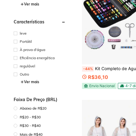
Ver mais
Características
leve
Portátil
À prova d'água
Eficiência energética
regulável
Kit Completo de Agulhas de Costura à Mão Portátil – Caixa Multifuncion
-44%
Outro
R$36,10
Ver mais
Envio Nacional
4-7 d
Faixa De Preço (BRL)
Abaixo de R$20
R$20 - R$30
R$30 - R$40
Mais de R$40