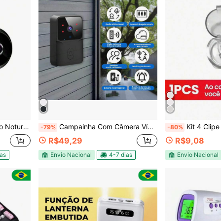
lância e Segurança A9
Campainha Com Câmera Vídeo Porteiro Sem Fio Wi-Fi HD Inteligente Smart Home Vê Pelo Celular Recarregável
Kit 4 Clipe Anti Ronco Dilata
-79%
-80%
R$49,29
R$9,08
ias
Envio Nacional
4-7 dias
Envio Nacional