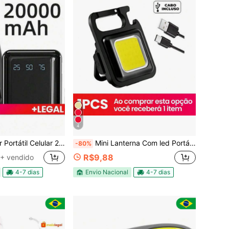
4
 Celular 20000mah Bateria Externa
Mini Lanterna Com led Portátil/USB Recarregável Iuminação ajustavél 3 Modos De Luz Lanternas De Chaveiro E Abridor
-80%
R$9,88
+ vendido
4-7 dias
Envio Nacional
4-7 dias