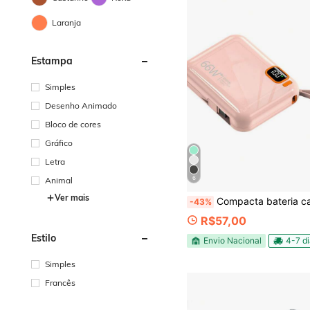
Laranja
Estampa
Simples
Desenho Animado
Bloco de cores
Gráfico
Letra
6
Animal
Ver mais
Compacta bateria carregadora rápida 12000mAh com cabo integrado duplo carregamento rápi
-43%
R$57,00
Estilo
Envio Nacional
4-7 d
Simples
Francês