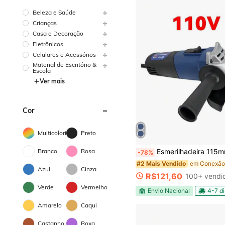
Beleza e Saúde
Crianças
Casa e Decoração
Eletrônicos
Celulares e Acessórios
Material de Escritório &
Escola
Ver mais
Cor
Multicolorido
Preto
Branco
Rosa
Esmerilhadeira 115mm 850W Alta Velocidade 11000RPM - Lixadeira 
-78%
#2 Mais Vendido
Azul
Cinza
R$121,60
100+ vendi
Verde
Vermelho
Envio Nacional
4-7 d
Amarelo
Caqui
Castanho
Roxa