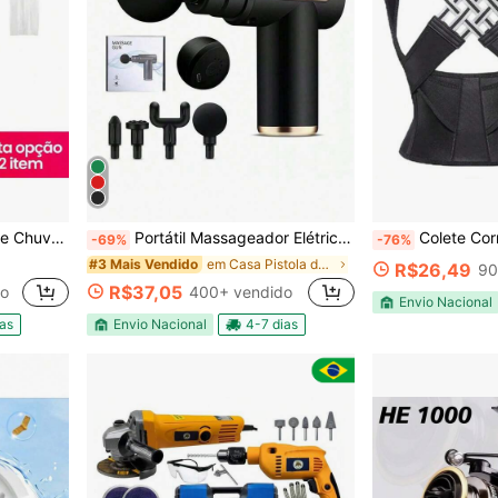
vel e Reutilizável - Premium
Portátil Massageador Elétrico Alta Frequência Profissional Muscular Massagem
Colete Corretor Postura
-69%
-76%
em Casa Pistola de massagem
#3 Mais Vendido
R$26,49
90
R$37,05
do
400+ vendido
Envio Nacional
ias
Envio Nacional
4-7 dias