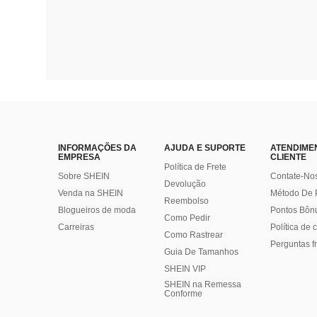
INFORMAÇÕES DA
AJUDA E SUPORTE
ATENDIME
EMPRESA
CLIENTE
Política de Frete
Sobre SHEIN
Contate-No
Devolução
Venda na SHEIN
Método De
Reembolso
Blogueiros de moda
Pontos Bôn
Como Pedir
Carreiras
Política de
Como Rastrear
Perguntas f
Guia De Tamanhos
SHEIN VIP
SHEIN na Remessa
Conforme