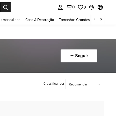
0
0
ar. Press Enter to select.
s masculinas
Casa & Decoração
Tamanhos Grandes
Joias e acessó
Seguir
Classificar por