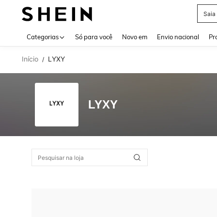
Saia
Use up 
Categorias
Só para você
Novo em
Envio nacional
Pr
Início
LYXY
/
LYXY