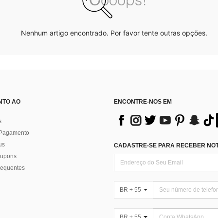
Nenhum artigo encontrado. Por favor tente outras opções.
NTO AO
ENCONTRE-NOS EM
s
 Pagamento
us
CADASTRE-SE PARA RECEBER NOTÍ
 cupons
requentes
BR + 55
BR + 55