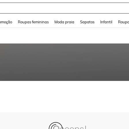
and down arrow keys to navigate search Buscas recentes and Pesquisar e Encontr
omoção
Roupas femininas
Moda praia
Sapatos
Infantil
Roupa